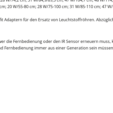
 28 W/74,2 cm; 31 W/84,9/89,5 cm; 47 W/104,7 cm; 48 W/114
0 cm; 20 W/55-80 cm; 28 W/75-100 cm; 31 W/85-110 cm; 47 
fit Adaptern für den Ersatz von Leuchtstoffröhren. Abzügl
 wer die Fernbedienung oder den IR Sensor erneuern muss,
nd Fernbedienung immer aus einer Generation sein müssen 