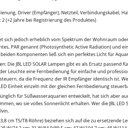
dienung, Driver (Empfänger), Netzteil, Verbindungskabel, H
2 (+2 Jahre bei Registrierung des Produktes)
det sich jedoch erheblich vom Spektrum der Wohnraum ode
htes, PAR genannt (Photosynthetic Active Radiation) und ei
 beiden Komponenten ließ sich ein perfektes Licht für Aqua
: Die JBL LED SOLAR Lampen gibt es als Ersatz passend fü
r Leuchte eine Fernbedienung für einfache und profession
steuern, da die Frequenz der IR Empfänger identisch ist. W
LED Einheit einzeln mit der gleichen Fernbedienung steuerb
nglich für Süßwasseraquarien entwickelt, hat sich aber a
tammen, wo sie volles Sonnenlicht erhalten. Wer die JBL L
lvin.
3,8 cm T5/T8-Röhre) beziehen sich auf die zu ersetzende Le