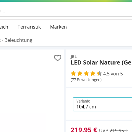
 durchsuchen
eich
Terraristik
Marken
k
›
Beleuchtung
JBL
LED Solar Nature (Ge
4.5 von 5
(77 Bewertungen)
Variante
219,95 €
UVP
219,95 €