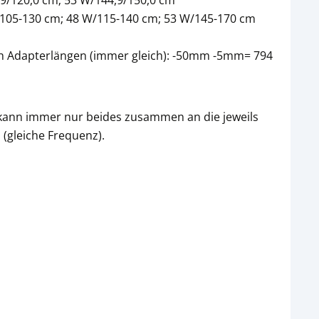
,9/120,0 cm; 53 W/144,9/150,0 cm
W/105-130 cm; 48 W/115-140 cm; 53 W/145-170 cm
ich Adapterlängen (immer gleich): -50mm -5mm= 794
 kann immer nur beides zusammen an die jeweils
(gleiche Frequenz).