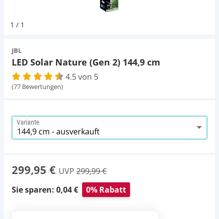
Pumpen
Magnetsteine
D-D Aquarium Solution
Fischfutter selber machen
1
/
1
Aqua Illumination
Fischfutter Test
Schlauch
Zubehör
JBL
LED Solar Nature (Gen 2) 144,9 cm
Alle Marken »
D & D Aquarien
4.5 von 5
Strömungspumpe
(77 Bewertungen)
CO2-Anlage Aquarium
Thermometer
Variante
UV-Filter
Aquarium Filter
299,95 €
UVP
299,99 €
Mess- und Regeltechnik
Sie sparen: 0,04 €
0% Rabatt