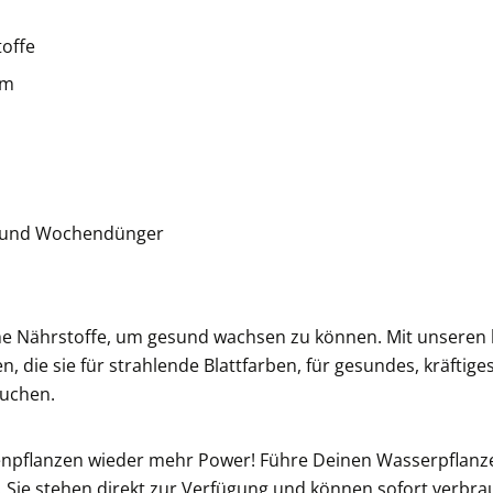
toffe
um
n
r und Wochendünger
he Nährstoffe, um gesund wachsen zu können. Mit unseren 
, die sie für strahlende Blattfarben, für gesundes, kräft
uchen.
enpflanzen wieder mehr Power! Führe Deinen Wasserpflanzen
 Sie stehen direkt zur Verfügung und können sofort verb