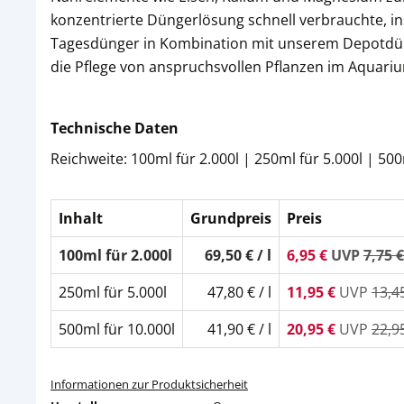
konzentrierte Düngerlösung schnell verbrauchte, ins
Tagesdünger in Kombination mit unserem Depotdüng
die Pflege von anspruchsvollen Pflanzen im Aquari
Technische Daten
Reichweite: 100ml für 2.000l | 250ml für 5.000l | 500
Inhalt
Grundpreis
Preis
100ml für 2.000l
69,50 € / l
6,95 €
UVP
7,75 €
250ml für 5.000l
47,80 € / l
11,95 €
UVP
13,4
500ml für 10.000l
41,90 € / l
20,95 €
UVP
22,9
Informationen zur Produktsicherheit