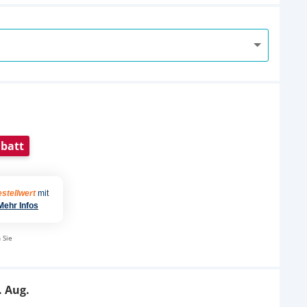
batt
stellwert
mit
Mehr Infos
 Sie
. Aug.