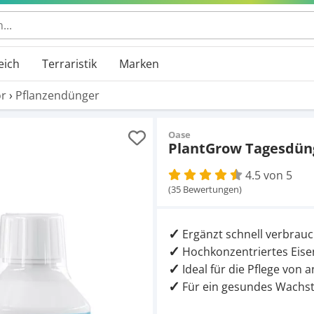
eich
Terraristik
Marken
r
›
Pflanzendünger
Oase
PlantGrow Tagesdünge
4.5 von 5
(35 Bewertungen)
Ergänzt schnell verbrauc
Hochkonzentriertes Eis
Ideal für die Pflege von
Für ein gesundes Wach