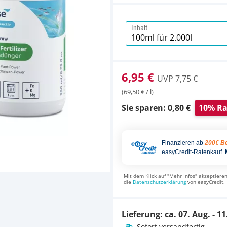
Inhalt
6,95 €
UVP
7,75 €
(69,50 € / l)
Sie sparen: 0,80 €
10% Ra
Finanzieren ab
200€ Be
easyCredit-Ratenkauf.
Mit dem Klick auf "Mehr Infos" akzeptieren
die
Datenschutzerklärung
von easyCredit.
Lieferung: ca.
07. Aug. - 11
Sofort versandfertig