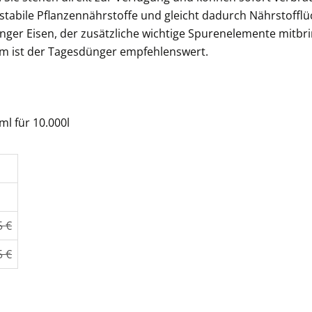
tabile Pflanzennährstoffe und gleicht dadurch Nährstofflüc
er Eisen, der zusätzliche wichtige Spurenelemente mitb
um ist der Tagesdünger empfehlenswert.
ml für 10.000l
5 €
5 €