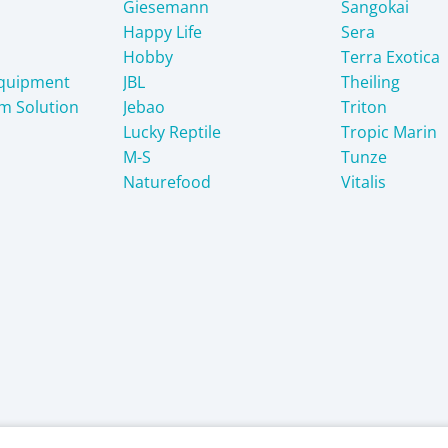
Giesemann
Sangokai
Happy Life
Sera
Hobby
Terra Exotica
Equipment
JBL
Theiling
m Solution
Jebao
Triton
Lucky Reptile
Tropic Marin
M-S
Tunze
Naturefood
Vitalis