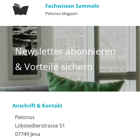
Fachwissen Sammeln
Petonus Magazin
Newsletter abonnieren
& Vorteile sichern
Anschrift & Kontakt
Petonus
Löbstedterstrasse 51
07749 Jena