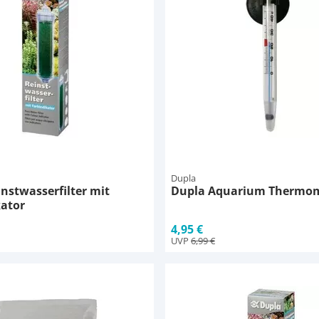
Dupla
nstwasserfilter mit
Dupla Aquarium Thermo
kator
4,95 €
UVP
6,99 €