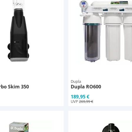
Dupla
rbo Skim 350
Dupla RO600
189,95 €
UVP
269,99 €