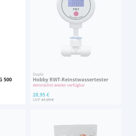
Dupla
G 500
Hobby RWT-Reinstwassertester
demnächst wieder verfügbar
28,95 €
UVP
41,99 €