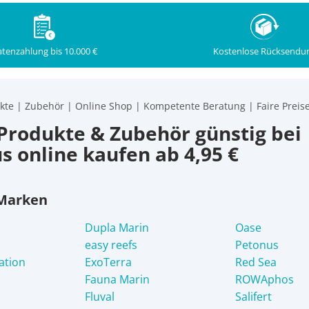
Kostenlose Rücksendu
tenzahlung bis 10.000 €
kte | Zubehör | Online Shop | Kompetente Beratung | Faire Preis
Produkte & Zubehör günstig bei
s online kaufen ab 4,95 €
 Marken
Dupla Marin
Oase
easy reefs
Petonus
ation
ExoTerra
Red Sea
Fauna Marin
ROWAphos
Fluval
Salifert