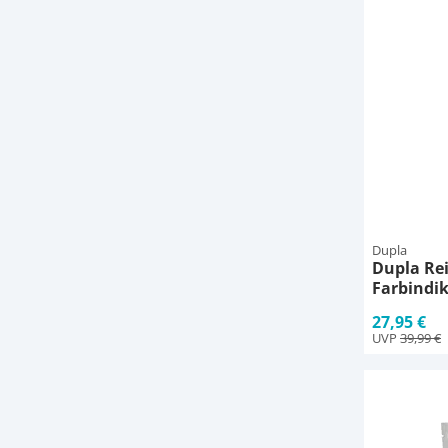
Dupla
Dupla Rei
Farbindi
27,95 €
UVP
39,99 €