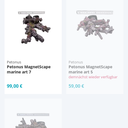
Pumpen
Pumpen
Aqua Scaping
D-D Aquarium Solution
Fischfutter selber machen
Aqua Illumination
Fischfutter Test
Schlauch
Schlauch
Deko
Alle Marken »
D & D Aquarien
Strömungspumpe
Thermometer
Zubehör
CO2-Anlage Aquarium
Thermometer
UV-Filter
Petonus
Petonus
Petonus MagnetScape
Petonus MagnetScape
marine art 7
marine art 5
demnächst wieder verfügbar
UV-Filter
99,00 €
59,00 €
Aquarium Filter
Mess- und Regeltechnik