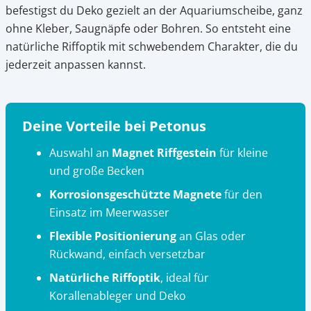
befestigst du Deko gezielt an der Aquariumscheibe, ganz
3.
Magnetsteine Meerwasser online kaufen bei
ohne Kleber, Saugnäpfe oder Bohren. So entsteht eine
Petonus
natürliche Riffoptik mit schwebendem Charakter, die du
jederzeit anpassen kannst.
Deine Vorteile bei Petonus
Auswahl an
Magnet Riffgestein
für kleine
und große Becken
Korrosionsgeschützte Magnete
für den
Einsatz im Meerwasser
Flexible Positionierung
an Glas oder
Rückwand, einfach versetzbar
Natürliche Riffoptik
, ideal für
Korallenableger und Deko