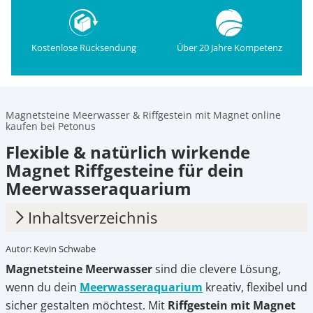
Kostenlose Rücksendung
Über 20 Jahre Kompetenz
Magnetsteine Meerwasser & Riffgestein mit Magnet online
kaufen bei Petonus
Flexible & natürlich wirkende
Magnet Riffgesteine für dein
Meerwasseraquarium
Inhaltsverzeichnis
Autor: Kevin Schwabe
1.
Was sind Magnetsteine im
Magnetsteine Meerwasser
sind die clevere Lösung,
Meerwasseraquarium
wenn du dein
Meerwasseraquarium
kreativ, flexibel und
2.
Einsatz und Gestaltungsideen
sicher gestalten möchtest. Mit
Riffgestein mit Magnet