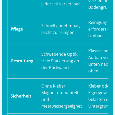
verklebt im
jederzeit versetzbar
Bodengrund
Reinigung
Schnell abnehmbar,
Pflege
erfordert oft
leicht zu reinigen
Umbau
Klassischer
Schwebende Optik,
Aufbau von
Gestaltung
freie Platzierung an
unten nach
der Rückwand
oben
Ohne Kleber,
Kleber oder
Magnet ummantelt
Eigengewicht
Sicherheit
und
belasten den
meerwassergeeignet
Untergrund