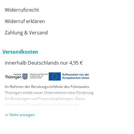
Widerrufsrecht
Widerruf erklären
Zahlung & Versand
Versandkosten
innerhalb Deutschlands nur 4,95 €
Im Rahmen der Beratungsrichtlinie des Freistaates
Thüringen erhält unser Unternehmen eine Förderung
für Beratungen und Prozessbegleitungen. Diese
unterstützen Strategien zum Aufbau und zur
nachhaltigen positiven Entwicklung und Sicherung von
anzeigen
KMUs. Die daraus resultierenden Ergebnisse und
Handlungsempfehlungen werden in einem
Beratungsbericht festgehalten. Die Förderung erfolgt