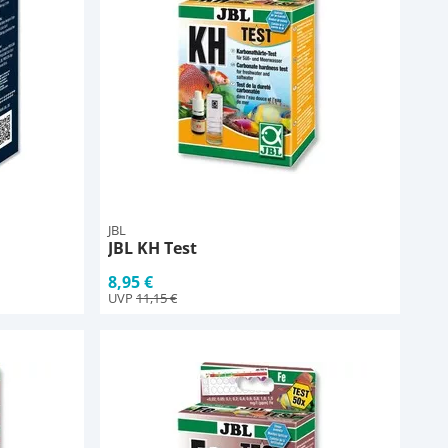
JBL
JBL KH Test
8,95 €
UVP
11,15 €