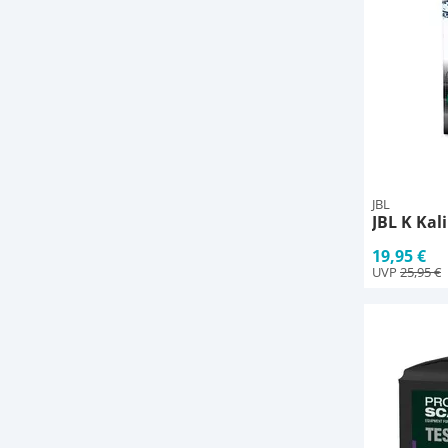
JBL
JBL K Kal
19,95 €
UVP
25,95 €