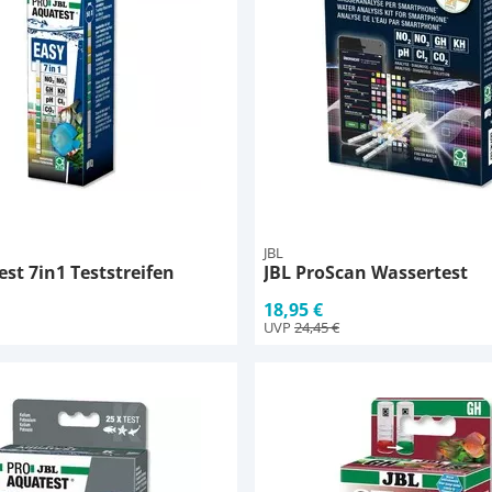
JBL
est 7in1 Teststreifen
JBL ProScan Wassertest
18,95 €
UVP
24,45 €