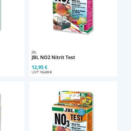
JBL
JBL NO2 Nitrit Test
12,95 €
UVP
16,49 €