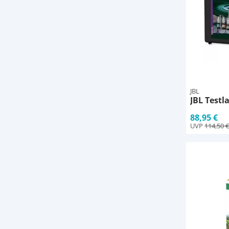
JBL
JBL Testl
88,95 €
UVP
114,50 €