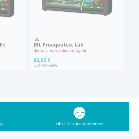
JBL
+Fe
JBL Proaquatest Lab
demnächst wieder verfügbar
88,95 €
UVP
114,50 €
ng
Über 20 Jahre Kompetenz