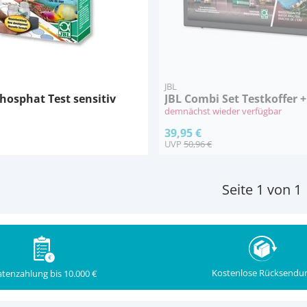
JBL
hosphat Test sensitiv
JBL Combi Set Testkoffer 
demnächst wieder verfügbar
39,95 €
UVP
50,96 €
Seite 1 von 1
Kostenlose Rücksendu
tenzahlung bis 10.000 €