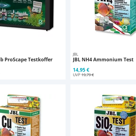
JBL
ab ProScape Testkoffer
JBL NH4 Ammonium Test
14,95 €
UVP
19,79 €