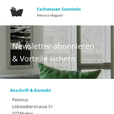
Fachwissen Sammeln
Petonus Magazin
Newsletter abonnieren
& Vorteile sichern
Anschrift & Kontakt
Petonus
Löbstedterstrasse 51
07749 Jena