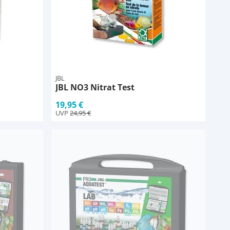
JBL
JBL NO3 Nitrat Test
19,95 €
UVP
24,95 €