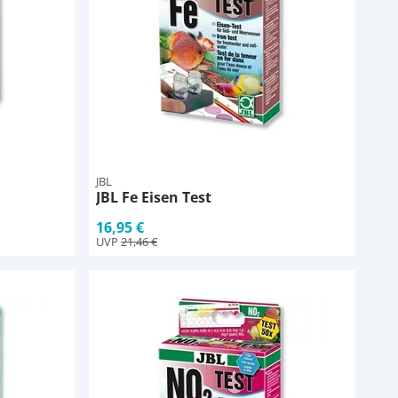
JBL
JBL Fe Eisen Test
16,95 €
UVP
21,46 €