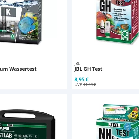
JBL
ium Wassertest
JBL GH Test
8,95 €
UVP
11,29 €