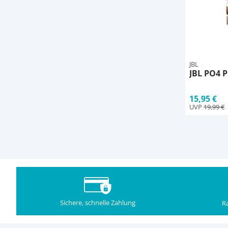
JBL
JBL PO4 P
15,95 €
UVP
19,99 €
Sichere, schnelle Zahlung
Ra