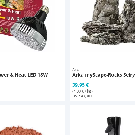
Arka
wer & Heat LED 18W
Arka myScape-Rocks Seiry
39,95 €
(4,00 € / kg)
UVP
49,90 €