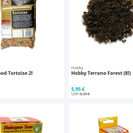
Hobby
ood Tortoise 2l
Hobby Terrano Forest (8l)
5,95 €
UVP
8,39 €