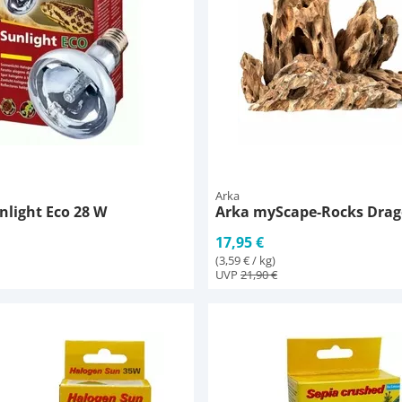
Arka
nlight Eco 28 W
Arka myScape-Rocks Drag
17,95 €
(3,59 € / kg)
UVP
21,90 €