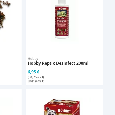
Hobby
Hobby Reptix Desinfect 200ml
6,95 €
(34,75 € / l)
UVP
9,49 €