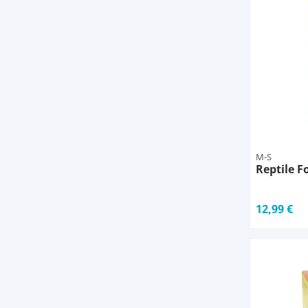
M-S
Reptile F
12,99 €