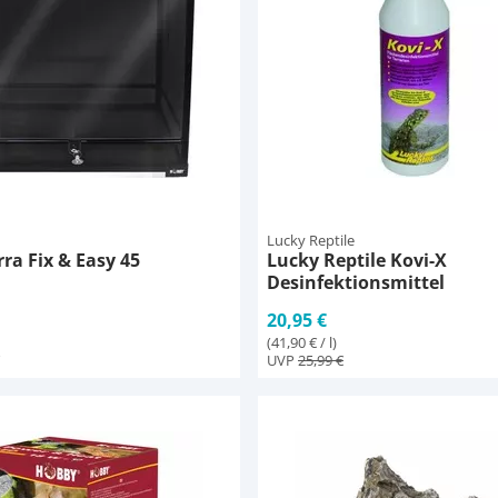
Lucky Reptile
ra Fix & Easy 45
Lucky Reptile Kovi-X
Desinfektionsmittel
20,95 €
(41,90 € / l)
UVP
25,99 €