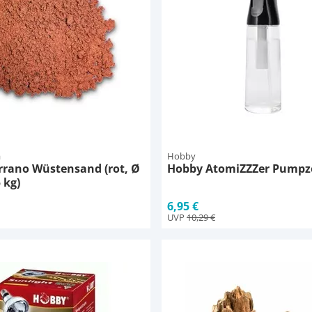
a
Hobby
rrano Wüstensand (rot, Ø
Hobby AtomiZZZer Pumpz
 kg)
6,95 €
UVP
10,29 €