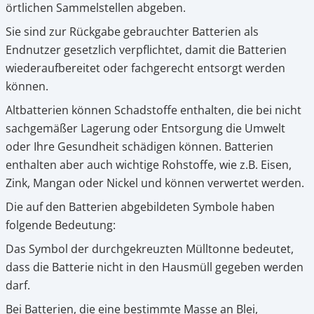
örtlichen Sammelstellen abgeben.
Pumpen
Magnetsteine
Pumpen
Aqua Scaping
D-D Aquarium Solution
Fischfutter selber machen
Sie sind zur Rückgabe gebrauchter Batterien als
Endnutzer gesetzlich verpflichtet, damit die Batterien
Aqua Illumination
Fischfutter Test
wiederaufbereitet oder fachgerecht entsorgt werden
Schlauch
Zubehör
Schlauch
Deko
können.
Alle Marken »
D & D Aquarien
Altbatterien können Schadstoffe enthalten, die bei nicht
Strömungspumpe
Thermometer
Zubehör
sachgemäßer Lagerung oder Entsorgung die Umwelt
CO2-Anlage Aquarium
oder Ihre Gesundheit schädigen können. Batterien
Thermometer
UV-Filter
enthalten aber auch wichtige Rohstoffe, wie z.B. Eisen,
Zink, Mangan oder Nickel und können verwertet werden.
UV-Filter
Die auf den Batterien abgebildeten Symbole haben
folgende Bedeutung:
Aquarium Filter
Das Symbol der durchgekreuzten Mülltonne bedeutet,
Mess- und Regeltechnik
dass die Batterie nicht in den Hausmüll gegeben werden
darf.
Bei Batterien, die eine bestimmte Masse an Blei,