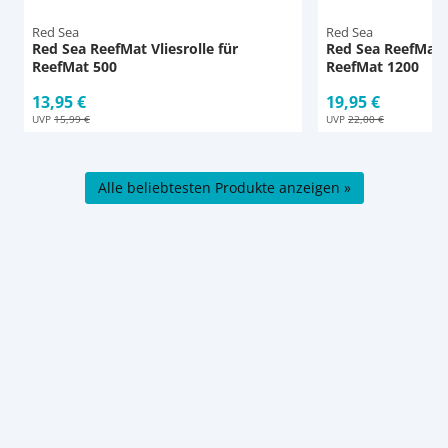
Red Sea
Red Sea
Red Sea ReefMat Vliesrolle für
Red Sea ReefMat V
ReefMat 500
ReefMat 1200
13,95 €
19,95 €
UVP
15,99 €
UVP
22,00 €
Alle beliebtesten Produkte anzeigen »