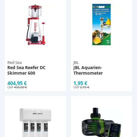
Red Sea
JBL
Red Sea Reefer DC
JBL Aquarien-
Skimmer 600
Thermometer
404,95 €
1,95 €
UVP
450,00 €
UVP
2,75 €