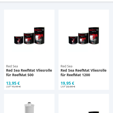
Pumpen
Pumpen
Aqua Scaping
D-D Aquarium Solution
Fischfutter selber machen
Aqua Illumination
Fischfutter Test
Schlauch
Schlauch
Deko
Alle Marken »
D & D Aquarien
Strömungspumpe
Thermometer
Zubehör
CO2-Anlage Aquarium
Thermometer
UV-Filter
Red Sea
Red Sea
UV-Filter
Red Sea ReefMat Vliesrolle
Red Sea ReefMat Vliesrolle
für ReefMat 500
für ReefMat 1200
Aquarium Filter
13,95 €
19,95 €
UVP
15,99 €
UVP
22,00 €
Mess- und Regeltechnik