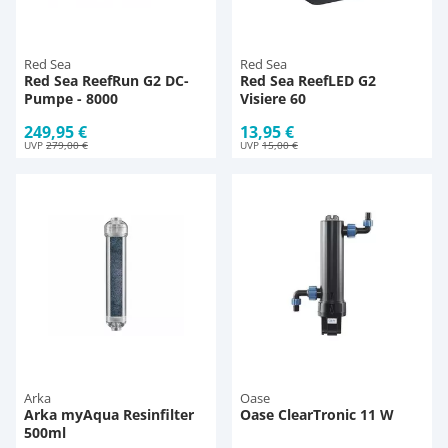
Red Sea
Red Sea
Red Sea ReefRun G2 DC-
Red Sea ReefLED G2
Pumpe - 8000
Visiere 60
249,95 €
13,95 €
UVP
279,00 €
UVP
15,00 €
Arka
Oase
Arka myAqua Resinfilter
Oase ClearTronic 11 W
500ml