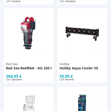
UVP
15,00 €
UVP
749,00 €
Red Sea
Hobby
Red Sea ReefMat - bis 250 l
Hobby Aqua Cooler V6
294,95 €
55,95 €
UVP
329,00 €
UVP
79,99 €