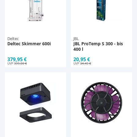
Deltec
JBL
Deltec Skimmer 600i
JBL ProTemp S 300 - bis
400 l
379,95 €
20,95 €
UVP
399,00 €
UVP
34,45 €