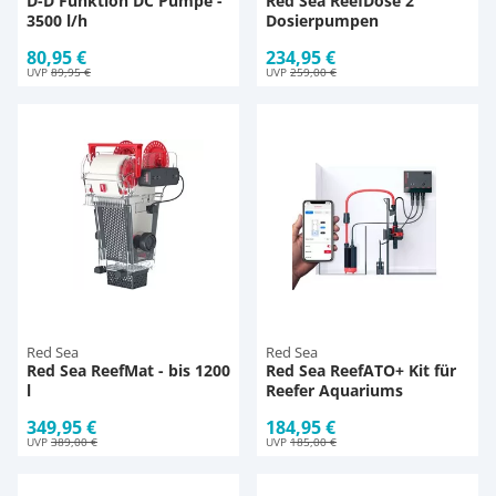
D-D Funktion DC Pumpe -
Red Sea ReefDose 2
3500 l/h
Dosierpumpen
80,95 €
234,95 €
UVP
89,95 €
UVP
259,00 €
Red Sea
Red Sea
Red Sea ReefMat - bis 1200
Red Sea ReefATO+ Kit für
l
Reefer Aquariums
349,95 €
184,95 €
UVP
389,00 €
UVP
185,00 €