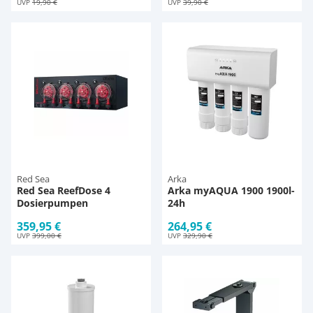
UVP
19,90 €
UVP
39,90 €
Red Sea
Arka
Red Sea ReefDose 4
Arka myAQUA 1900 1900l-
Dosierpumpen
24h
359,95 €
264,95 €
UVP
399,00 €
UVP
329,90 €