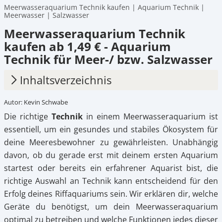
Meerwasseraquarium Technik kaufen | Aquarium Technik |
Meerwasser | Salzwasser
Meerwasseraquarium Technik
kaufen ab 1,49 € - Aquarium
Technik für Meer-/ bzw. Salzwasser
Inhaltsverzeichnis
Autor: Kevin Schwabe
1.
Welches Equipment ist nützlich?
Die richtige
Technik
in einem Meerwasseraquarium ist
2.
Die richtige Auswahl der Technik
essentiell, um ein gesundes und stabiles Ökosystem für
deine Meeresbewohner zu gewährleisten. Unabhängig
3.
Vorteile moderner Technik für dein
davon, ob du gerade erst mit deinem ersten Aquarium
Meerwasser-Aquarium
startest oder bereits ein erfahrener Aquarist bist, die
4.
Meerwasseraquarium Technik kaufen auf
richtige Auswahl an Technik kann entscheidend für den
Petonus.de
Erfolg deines Riffaquariums sein. Wir erklären dir, welche
Geräte du benötigst, um dein Meerwasseraquarium
optimal zu betreiben und welche Funktionen jedes dieser