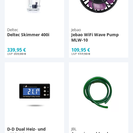
Deltec
Jebao
Deltec Skimmer 400i
Jebao WiFi Wave Pump
MLW-10
339,95 €
109,95 €
UVP
359,00 €
UVP
117,90 €
D-D Dual Heiz- und
JBL