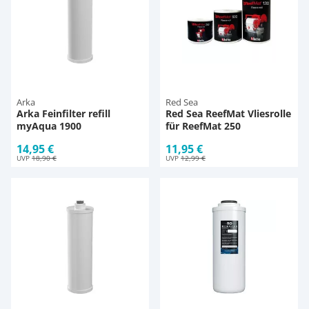
Arka
Red Sea
Arka Feinfilter refill
Red Sea ReefMat Vliesrolle
myAqua 1900
für ReefMat 250
14,95 €
11,95 €
UVP
18,90 €
UVP
12,99 €