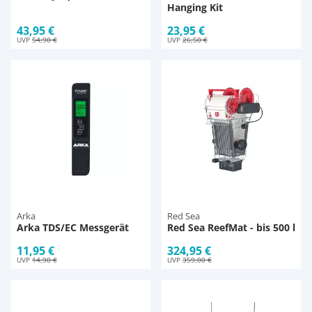
Hanging Kit
43,95 €
23,95 €
UVP
54,90 €
UVP
26,50 €
Arka
Red Sea
Arka TDS/EC Messgerät
Red Sea ReefMat - bis 500 l
11,95 €
324,95 €
UVP
14,90 €
UVP
359,00 €