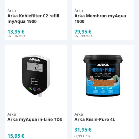
Arka
Arka
Arka Kohlefilter C2 refill
Arka Membran myAqua
myAqua 1900
1900
13,95 €
79,95 €
UVP
16,90 €
UVP
99,90 €
Arka
Arka
Arka myAqua in-Line TDS
Arka Resin-Pure 4L
31,95 €
15,95 €
(7,99 € / l)