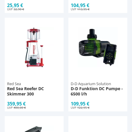
25,95 €
104,95 €
UVP
32,90 €
UVP
113,95 €
Red Sea
D-D Aquarium Solution
Red Sea Reefer DC
D-D Funktion DC Pumpe -
Skimmer 300
6500 l/h
359,95 €
109,95 €
UVP
400,00 €
UVP
122,95 €