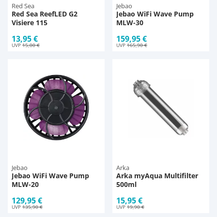
Red Sea
Jebao
Red Sea ReefLED G2
Jebao WiFi Wave Pump
Visiere 115
MLW-30
13,95 €
159,95 €
UVP
15,00 €
UVP
165,90 €
Jebao
Arka
Jebao WiFi Wave Pump
Arka myAqua Multifilter
MLW-20
500ml
129,95 €
15,95 €
UVP
135,90 €
UVP
19,90 €