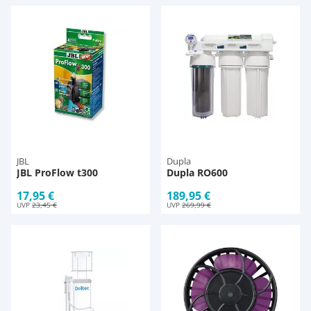
JBL
Dupla
JBL ProFlow t300
Dupla RO600
17,95 €
189,95 €
UVP
23,45 €
UVP
269,99 €