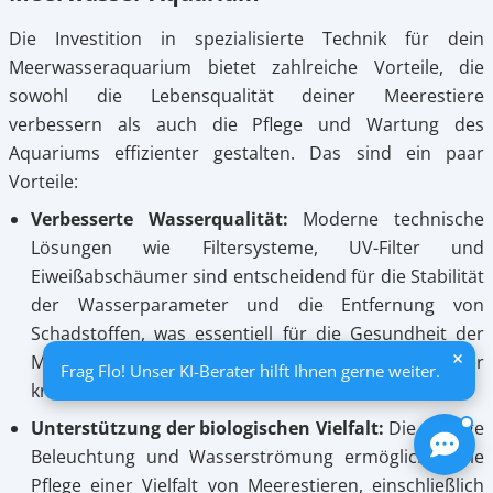
Die Investition in spezialisierte Technik für dein
Meerwasseraquarium bietet zahlreiche Vorteile, die
sowohl die Lebensqualität deiner Meerestiere
verbessern als auch die Pflege und Wartung des
Aquariums effizienter gestalten. Das sind ein paar
Vorteile:
Verbesserte Wasserqualität:
Moderne technische
Lösungen wie Filtersysteme, UV-Filter und
Eiweißabschäumer sind entscheidend für die Stabilität
der Wasserparameter und die Entfernung von
Schadstoffen, was essentiell für die Gesundheit der
Meerestiere ist. Diese Systeme helfen, das Wasser
Frag Flo! Unser KI-Berater hilft Ihnen gerne weiter.
kristallklar zu halten.
Unterstützung der biologischen Vielfalt:
Die richtige
Beleuchtung und Wasserströmung ermöglichen die
Pflege einer Vielfalt von Meerestieren, einschließlich