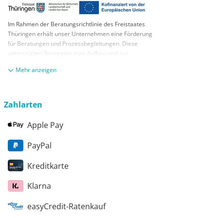
Im Rahmen der Beratungsrichtlinie des Freistaates
Thüringen erhält unser Unternehmen eine Förderung
für Beratungen und Prozessbegleitungen. Diese
unterstützen Strategien zum Aufbau und zur
nachhaltigen positiven Entwicklung und Sicherung von
anzeigen
KMUs. Die daraus resultierenden Ergebnisse und
Handlungsempfehlungen werden in einem
Beratungsbericht festgehalten. Die Förderung erfolgt
aus Mitteln des Europäischen Sozialfonds Plus und
Zahlarten
aus Mitteln des Freistaats Thüringen
Apple Pay
PayPal
Kreditkarte
Klarna
easyCredit-Ratenkauf