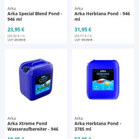
Arka
Arka
Arka Special Blend Pond -
Arka Herbtana Pond - 946
946 ml
ml
23,95 €
31,95 €
(25,32 € / l)
(33,77 € / l)
UVP
29,90 €
UVP
39,90 €
Arka
Arka
Arka Xtreme Pond
Arka Herbtana Pond -
Wasseraufbereiter - 946
3785 ml
ml