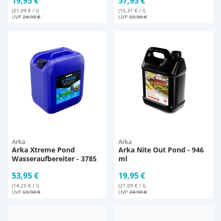
19,95 €
57,95 €
(21,09 € / l)
(15,31 € / l)
UVP
24,90 €
UVP
69,90 €
Arka
Arka
Arka Xtreme Pond
Arka Nite Out Pond - 946
Wasseraufbereiter - 3785
ml
ml
53,95 €
19,95 €
(14,25 € / l)
(21,09 € / l)
UVP
69,90 €
UVP
24,90 €