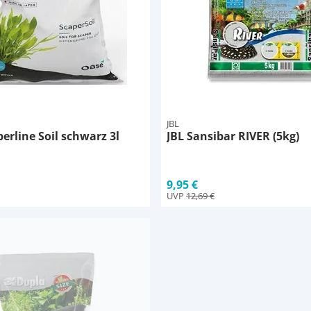
JBL
erline Soil schwarz 3l
JBL Sansibar RIVER (5kg)
9,95 €
UVP
12,69 €