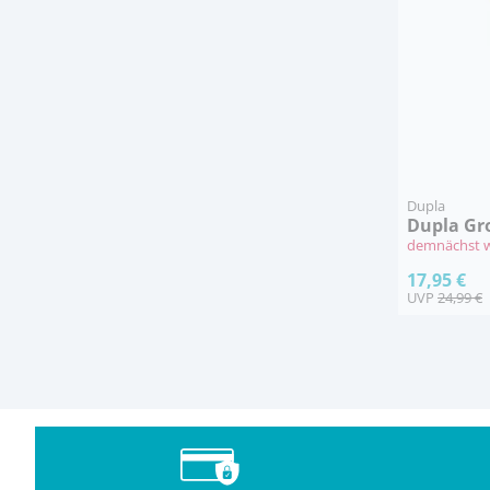
Dupla
Dupla Gro
demnächst w
17,95 €
UVP
24,99 €