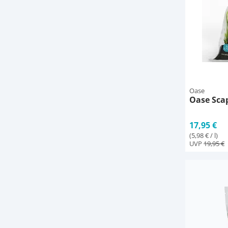
Oase
Oase Scap
17,95 €
(5,98 € / l)
UVP
19,95 €