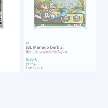
JBL
JBL Manado Dark 3l
demnächst wieder verfügbar
9,95 €
(3,32 € / l)
UVP
12,79 €