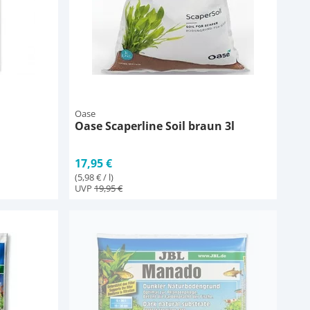
Oase
Oase Scaperline Soil braun 3l
17,95 €
(5,98 € / l)
UVP
19,95 €