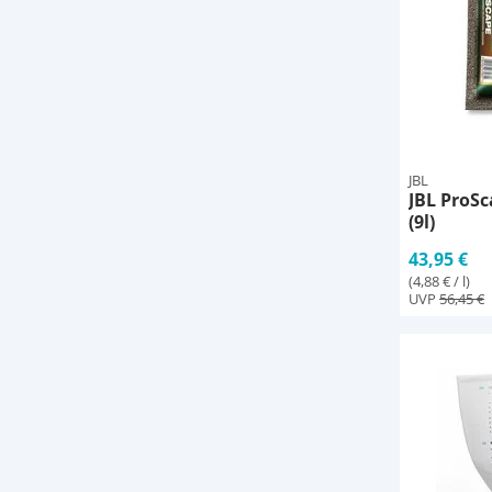
JBL
JBL ProS
(9l)
43,95 €
(4,88 € / l)
UVP
56,45 €