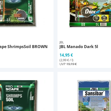
JBL
cape ShrimpsSoil BROWN
JBL Manado Dark 5l
14,95 €
(2,99 € / l)
UVP
19,19 €