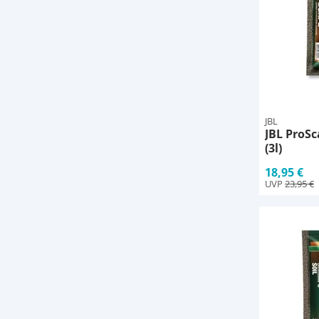
JBL
JBL ProS
(3l)
18,95 €
UVP
23,95 €