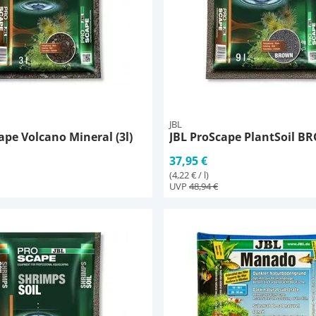
JBL
ape Volcano Mineral (3l)
JBL ProScape PlantSoil BR
37,95 €
(4,22 € / l)
UVP
48,94 €