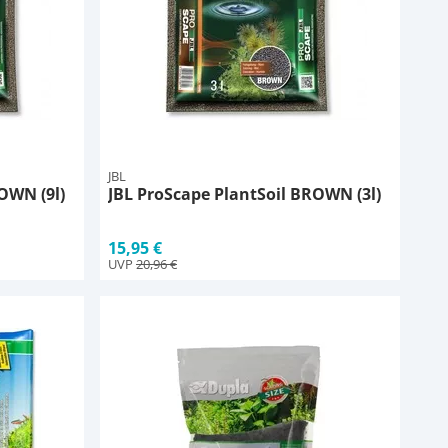
JBL
OWN (9l)
JBL ProScape PlantSoil BROWN (3l)
15,95 €
UVP
20,96 €