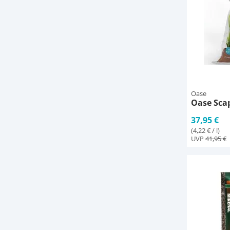
Oase
Oase Scap
37,95 €
(4,22 € / l)
UVP
41,95 €