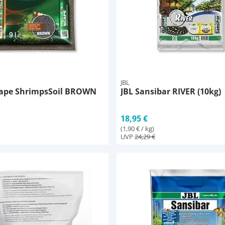
JBL
cape ShrimpsSoil BROWN
JBL Sansibar RIVER (10kg)
18,95 €
(1,90 € / kg)
UVP
24,29 €