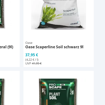
Oase
al (9l)
Oase Scaperline Soil schwarz 9l
37,95 €
(4,22 € / l)
UVP
41,95 €