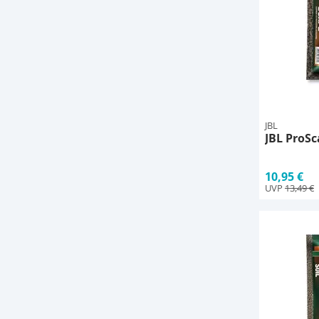
JBL
JBL ProSc
10,95 €
UVP
13,49 €