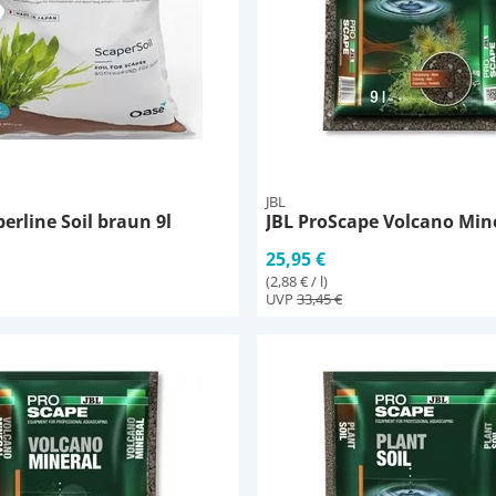
JBL
erline Soil braun 9l
JBL ProScape Volcano Miner
25,95 €
(2,88 € / l)
UVP
33,45 €