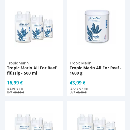
Aqua Scaping
D-D Aquarium Solution
Fischfutter selber machen
Aqua Illumination
Fischfutter Test
Deko
Alle Marken »
D & D Aquarien
Zubehör
CO2-Anlage Aquarium
Tropic Marin
Tropic Marin
Tropic Marin All For Reef
Tropic Marin All For Reef -
flüssig - 500 ml
1600 g
16,99 €
43,99 €
(33,98 € / l)
(27,49 € / kg)
UVP
18,20 €
UVP
46,90 €