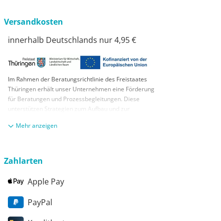
Versandkosten
innerhalb Deutschlands nur 4,95 €
Im Rahmen der Beratungsrichtlinie des Freistaates
Thüringen erhält unser Unternehmen eine Förderung
für Beratungen und Prozessbegleitungen. Diese
unterstützen Strategien zum Aufbau und zur
nachhaltigen positiven Entwicklung und Sicherung von
anzeigen
KMUs. Die daraus resultierenden Ergebnisse und
Handlungsempfehlungen werden in einem
Beratungsbericht festgehalten. Die Förderung erfolgt
aus Mitteln des Europäischen Sozialfonds Plus und
Zahlarten
aus Mitteln des Freistaats Thüringen
Apple Pay
PayPal