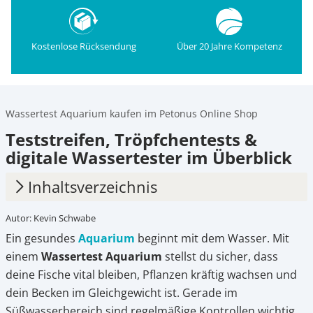
Kostenlose Rücksendung
Über 20 Jahre Kompetenz
Wassertest Aquarium kaufen im Petonus Online Shop
Teststreifen, Tröpfchentests &
digitale Wassertester im Überblick
Inhaltsverzeichnis
Autor: Kevin Schwabe
1.
Aquarium Wassertests im Überblick
Ein gesundes
Aquarium
beginnt mit dem Wasser. Mit
2.
Wichtige Wasserwerte im Aquarium
einem
Wassertest Aquarium
stellst du sicher, dass
deine Fische vital bleiben, Pflanzen kräftig wachsen und
3.
Wassertests Aquarium online kaufen bei
dein Becken im Gleichgewicht ist. Gerade im
Petonus
Süßwasserbereich sind regelmäßige Kontrollen wichtig,