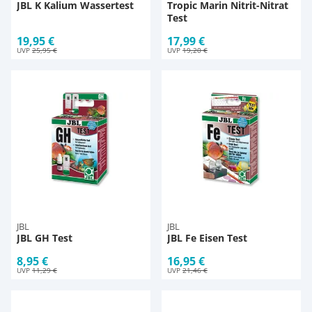
JBL K Kalium Wassertest
Tropic Marin Nitrit-Nitrat
Test
19,95 €
17,99 €
UVP
25,95 €
UVP
19,20 €
JBL
JBL
JBL GH Test
JBL Fe Eisen Test
8,95 €
16,95 €
UVP
11,29 €
UVP
21,46 €