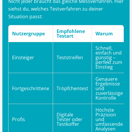
Nicht jeder braucht das gleiche Messverfahren. Hier
siehst du, welches Testverfahren zu deiner
Situation passt:
Empfohlene
Nutzergruppe
Warum
Testart
Schnell,
einfach und
Einsteiger
Teststreifen
günstig –
perfekt zum
Einstieg
Genauere
Ergebnisse
Fortgeschrittene
Tröpfchentest
und
zuverlässige
Kontrolle
Höchste
Digitale
Präzision
Profis
Tester oder
und
Testkoffer
umfassende
Analysen