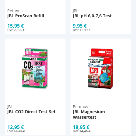
Petonus
JBL
JBL ProScan Refill
JBL pH 6,0-7,6 Test
15,95 €
9,95 €
UVP
20,96 €
UVP
12,49 €
JBL
Petonus
JBL CO2 Direct Test-Set
JBL Magnesium
Wassertest
12,95 €
18,95 €
UVP
16,29 €
UVP
24,45 €