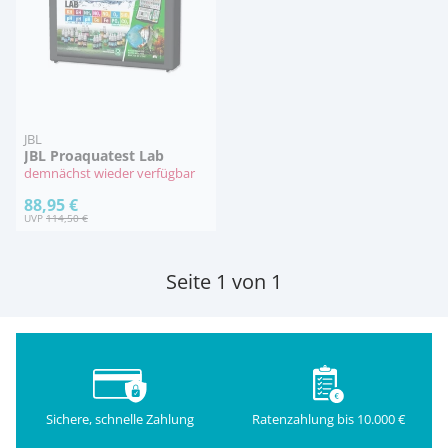
JBL
JBL Proaquatest Lab
demnächst wieder verfügbar
88,95 €
UVP
114,50 €
Seite 1 von 1
Sichere, schnelle Zahlung
Ratenzahlung bis 10.000 €