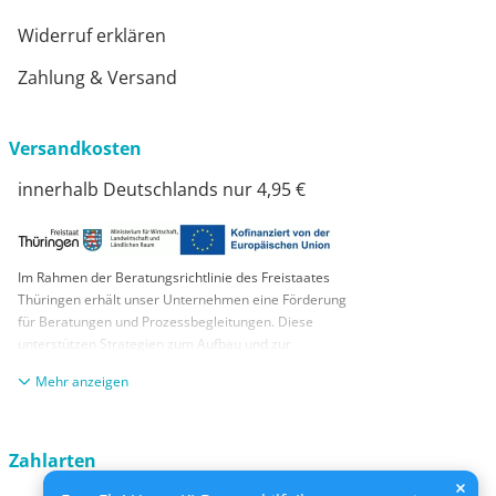
Widerruf erklären
Zahlung & Versand
Versandkosten
innerhalb Deutschlands nur 4,95 €
Im Rahmen der Beratungsrichtlinie des Freistaates
Thüringen erhält unser Unternehmen eine Förderung
für Beratungen und Prozessbegleitungen. Diese
unterstützen Strategien zum Aufbau und zur
nachhaltigen positiven Entwicklung und Sicherung von
anzeigen
KMUs. Die daraus resultierenden Ergebnisse und
Handlungsempfehlungen werden in einem
Beratungsbericht festgehalten. Die Förderung erfolgt
aus Mitteln des Europäischen Sozialfonds Plus und
Zahlarten
aus Mitteln des Freistaats Thüringen