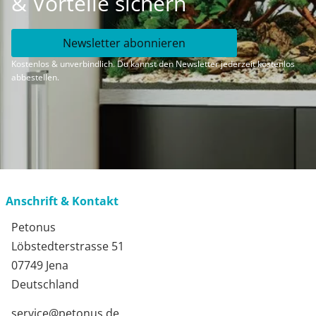
& Vorteile sichern
Newsletter abonnieren
Kostenlos & unverbindlich. Du kannst den Newsletter jederzeit kostenlos
abbestellen.
Anschrift & Kontakt
Petonus
Löbstedterstrasse 51
07749 Jena
Deutschland
service@petonus.de