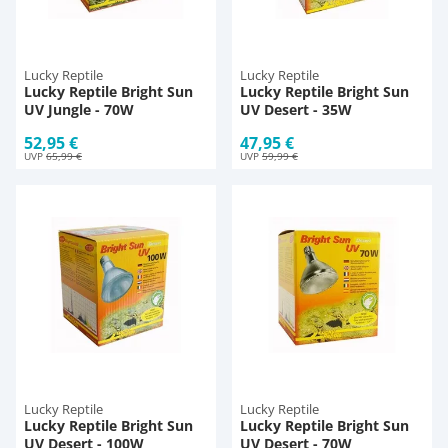
D-D Aquarium Solution
Fischfutter selber machen
Lucky Reptile
Lucky Reptile
Lucky Reptile Bright Sun
Lucky Reptile Bright Sun
Aqua Illumination
Fischfutter Test
UV Jungle - 70W
UV Desert - 35W
52,95 €
47,95 €
Alle Marken »
D & D Aquarien
UVP
65,99 €
UVP
59,99 €
CO2-Anlage Aquarium
Lucky Reptile
Lucky Reptile
Lucky Reptile Bright Sun
Lucky Reptile Bright Sun
UV Desert - 100W
UV Desert - 70W