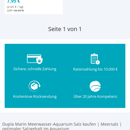
7,95 €
(2,65 € / kg)
UVP
10,99 €
Seite 1 von 1
Sichere, schnelle Zahlung
Ratenzahlung bis 10.000 €
Kostenlose Rücksendung
Über 20 Jahre Kompetenz
Dupla Marin Meerwasser-Aquarium Salz kaufen | Meersalz |
optimaler Salzgehalt im Aquarium