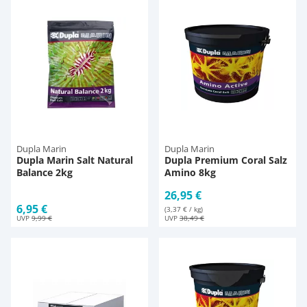
Pumpen
Pumpen
Aqua Scaping
D-D Aquarium Solution
Fischfutter selber machen
Aqua Illumination
Fischfutter Test
Schlauch
Schlauch
Deko
Alle Marken »
D & D Aquarien
Strömungspumpe
Thermometer
Zubehör
CO2-Anlage Aquarium
Thermometer
UV-Filter
Dupla Marin
Dupla Marin
Dupla Marin Salt Natural
Dupla Premium Coral Salz
Balance 2kg
Amino 8kg
UV-Filter
26,95 €
6,95 €
(3,37 € / kg)
UVP
9,99 €
UVP
38,49 €
Aquarium Filter
Mess- und Regeltechnik