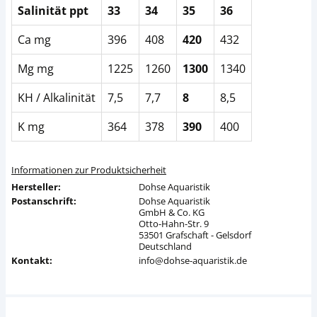
Salinität ppt
33
34
35
36
Ca mg
396
408
420
432
Mg mg
1225
1260
1300
1340
KH / Alkalinität
7,5
7,7
8
8,5
K mg
364
378
390
400
Informationen zur Produktsicherheit
Hersteller:
Dohse Aquaristik
Postanschrift:
Dohse Aquaristik
GmbH & Co. KG
Otto-Hahn-Str. 9
53501 Grafschaft - Gelsdorf
Deutschland
Kontakt:
info@dohse-aquaristik.de