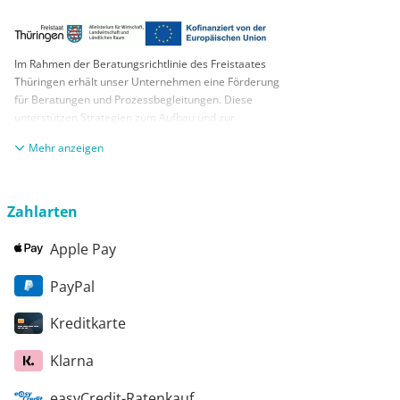
Im Rahmen der Beratungsrichtlinie des Freistaates
Thüringen erhält unser Unternehmen eine Förderung
für Beratungen und Prozessbegleitungen. Diese
unterstützen Strategien zum Aufbau und zur
nachhaltigen positiven Entwicklung und Sicherung von
anzeigen
KMUs. Die daraus resultierenden Ergebnisse und
Handlungsempfehlungen werden in einem
Beratungsbericht festgehalten. Die Förderung erfolgt
aus Mitteln des Europäischen Sozialfonds Plus und
Zahlarten
aus Mitteln des Freistaats Thüringen
Apple Pay
PayPal
Kreditkarte
Klarna
easyCredit-Ratenkauf