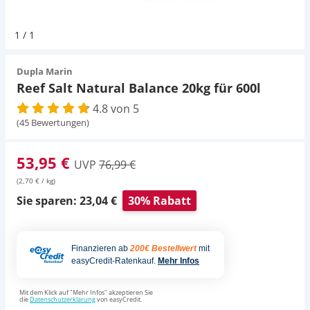
Pumpen
Pumpen
Aqua Scaping
D-D Aquarium Solution
Fischfutter selber machen
1
/
1
Aqua Illumination
Fischfutter Test
Schlauch
Schlauch
Deko
Dupla Marin
Reef Salt Natural Balance 20kg für 600l
Alle Marken »
D & D Aquarien
4.8 von 5
Strömungspumpe
Thermometer
Zubehör
(45 Bewertungen)
CO2-Anlage Aquarium
Thermometer
UV-Filter
53,95 €
UVP
76,99 €
(2,70 € / kg)
UV-Filter
Sie sparen: 23,04 €
30% Rabatt
Aquarium Filter
Finanzieren ab
200€ Bestellwert
mit
Mess- und Regeltechnik
easyCredit-Ratenkauf.
Mehr Infos
Mit dem Klick auf "Mehr Infos" akzeptieren Sie
die
Datenschutzerklärung
von easyCredit.