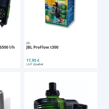
JBL
6500 l/h
JBL ProFlow t300
17,95 €
UVP
23,45 €