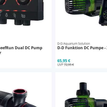
D-D Aquarium Solution
ReefRun Dual DC Pump
D-D Funktion DC Pumpe - 
r
65,95 €
UVP
72,95 €