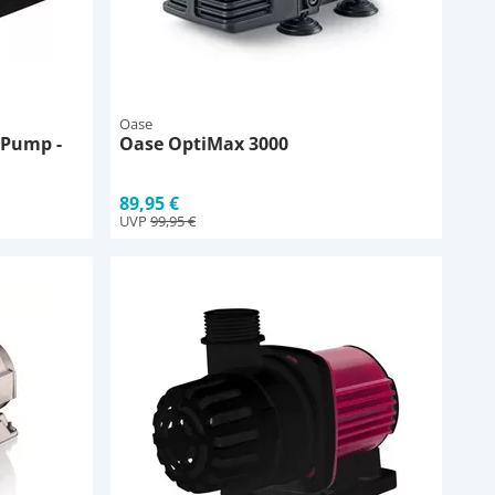
Oase
 Pump -
Oase OptiMax 3000
89,95 €
UVP
99,95 €