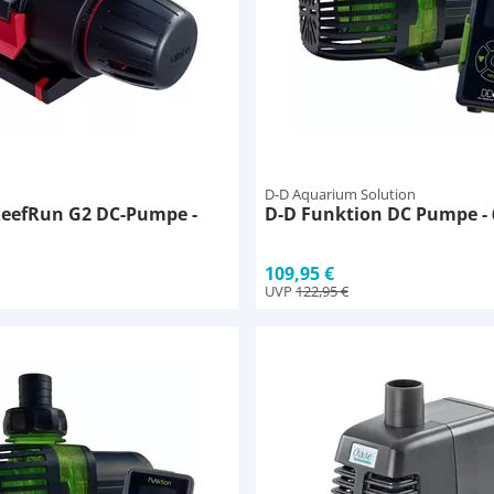
D-D Aquarium Solution
ReefRun G2 DC-Pumpe -
D-D Funktion DC Pumpe - 
109,95 €
UVP
122,95 €