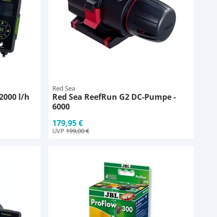
Red Sea
2000 l/h
Red Sea ReefRun G2 DC-Pumpe -
6000
179,95 €
UVP
199,00 €