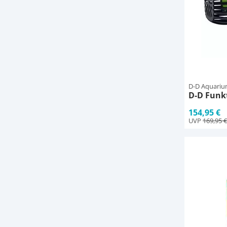
D-D Aquariu
D-D Funkt
154,95 €
UVP
169,95 €