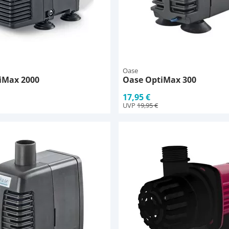
Oase
iMax 2000
Oase OptiMax 300
17,95 €
UVP
19,95 €