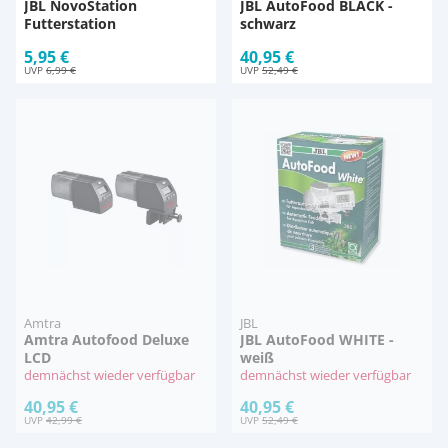
JBL NovoStation
JBL AutoFood BLACK -
Futterstation
schwarz
5,95 €
40,95 €
UVP
6,99 €
UVP
52,49 €
Amtra
JBL
Amtra Autofood Deluxe
JBL AutoFood WHITE -
LCD
weiß
demnächst wieder verfügbar
demnächst wieder verfügbar
40,95 €
40,95 €
UVP
42,99 €
UVP
52,49 €