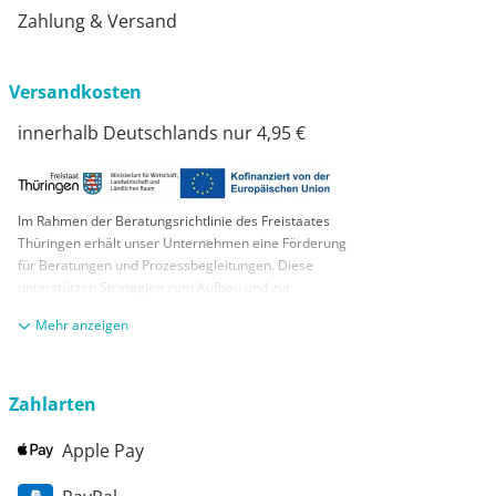
Zahlung & Versand
Versandkosten
innerhalb Deutschlands nur 4,95 €
Im Rahmen der Beratungsrichtlinie des Freistaates
Thüringen erhält unser Unternehmen eine Förderung
für Beratungen und Prozessbegleitungen. Diese
unterstützen Strategien zum Aufbau und zur
nachhaltigen positiven Entwicklung und Sicherung von
anzeigen
KMUs. Die daraus resultierenden Ergebnisse und
Handlungsempfehlungen werden in einem
Beratungsbericht festgehalten. Die Förderung erfolgt
aus Mitteln des Europäischen Sozialfonds Plus und
Zahlarten
aus Mitteln des Freistaats Thüringen
Apple Pay