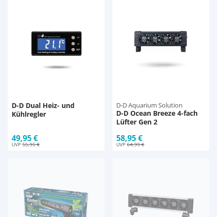
Pumpen
Aqua Scaping
D-D Aquarium Solution
Fischfutter selber machen
Aqua Illumination
Fischfutter Test
Schlauch
Deko
Alle Marken »
D & D Aquarien
Thermometer
Zubehör
CO2-Anlage Aquarium
UV-Filter
D-D Dual Heiz- und
D-D Aquarium Solution
D-D Ocean Breeze 4-fach
Kühlregler
Lüfter Gen 2
49,95 €
58,95 €
UVP
55,95 €
UVP
64,99 €