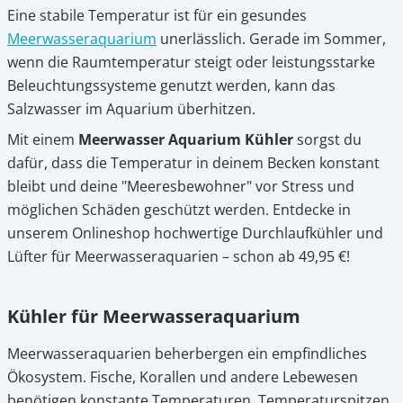
Eine stabile Temperatur ist für ein gesundes
2.
Meerwasseraquarium-Kühlung bei Petonus
Meerwasseraquarium
unerlässlich. Gerade im Sommer,
kaufen
wenn die Raumtemperatur steigt oder leistungsstarke
Beleuchtungssysteme genutzt werden, kann das
Salzwasser im Aquarium überhitzen.
Mit einem
Meerwasser Aquarium Kühler
sorgst du
dafür, dass die Temperatur in deinem Becken konstant
bleibt und deine "Meeresbewohner" vor Stress und
möglichen Schäden geschützt werden. Entdecke in
unserem Onlineshop hochwertige Durchlaufkühler und
Lüfter für Meerwasseraquarien – schon ab 49,95 €!
Kühler für Meerwasseraquarium
Meerwasseraquarien beherbergen ein empfindliches
Ökosystem. Fische, Korallen und andere Lebewesen
benötigen konstante Temperaturen. Temperaturspitzen