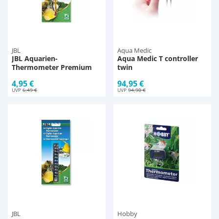
JBL
Aqua Medic
JBL Aquarien-
Aqua Medic T controller
Thermometer Premium
twin
4,95 €
94,95 €
UVP
6,49 €
UVP
94,90 €
JBL
Hobby