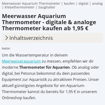
Meerwasser Aquarium Thermometer | kaufen | digital | analog
| Klebethermometer | Saughalter
Meerwasser Aquarium
Thermometer - digitale & analoge
Thermometer kaufen ab 1,95 €
Inhaltsverzeichnis
Autor:
1.
Thermometer für das Meerwasseraquarium
Um die Wassertemperatur in deinem
2.
Aquarium-Thermometer bei Petonus kaufen
Meerwasseraquarium
zu messen, empfehlen wir dir
moderne
Thermometer für Aquarien
. Ob analog oder
digital, bei Petonus bekommst du dein passendes
Equipment zur Aquaristik zu attraktiven Preisen. Unser
aktuell günstigstes Angebote für ein Aquarium-
Thermometer kannst du bereits für 1,95 € in unserem
Onlineshop kaufen.