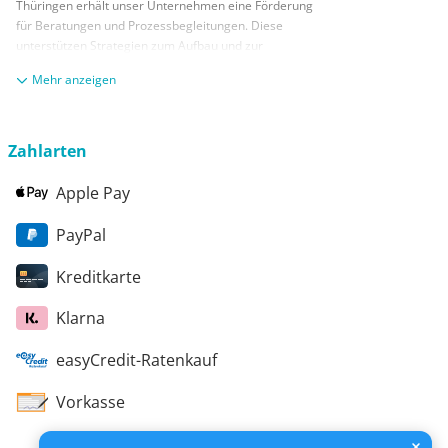
Thüringen erhält unser Unternehmen eine Förderung
für Beratungen und Prozessbegleitungen. Diese
unterstützen Strategien zum Aufbau und zur
nachhaltigen positiven Entwicklung und Sicherung von
anzeigen
KMUs. Die daraus resultierenden Ergebnisse und
Handlungsempfehlungen werden in einem
Beratungsbericht festgehalten. Die Förderung erfolgt
aus Mitteln des Europäischen Sozialfonds Plus und
Zahlarten
aus Mitteln des Freistaats Thüringen
Apple Pay
PayPal
Kreditkarte
Klarna
easyCredit-Ratenkauf
Vorkasse