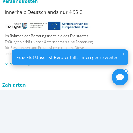
Versandkosten
innerhalb Deutschlands nur 4,95 €
Im Rahmen der Beratungsrichtlinie des Freistaates
Thüringen erhält unser Unternehmen eine Förderung
für Beratungen und Prozessbegleitungen. Diese
unterstützen Strategien zum Aufbau und zur
Frag Flo! Unser KI-Berater hilft Ihnen gerne weiter.
nachhaltigen positiven Entwicklung und Sicherung von
anzeigen
KMUs. Die daraus resultierenden Ergebnisse und
Handlungsempfehlungen werden in einem
Beratungsbericht festgehalten. Die Förderung erfolgt
aus Mitteln des Europäischen Sozialfonds Plus und
Zahlarten
aus Mitteln des Freistaats Thüringen
Apple Pay
PayPal
Kreditkarte