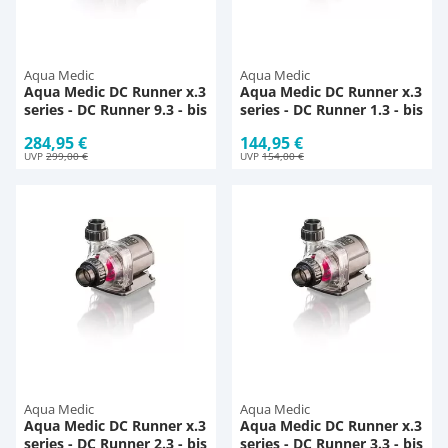
Pumpen
Aqua Scaping
D-D Aquarium Solution
Fischfutter selber machen
Aqua Medic
Aqua Medic
Aqua Medic DC Runner x.3
Aqua Medic DC Runner x.3
Aqua Illumination
Fischfutter Test
Schlauch
Deko
series - DC Runner 9.3 - bis
series - DC Runner 1.3 - bis
9.000 l/h
1.200 l/h
284,95 €
144,95 €
Alle Marken »
D & D Aquarien
Thermometer
Zubehör
UVP
299,00 €
UVP
154,00 €
CO2-Anlage Aquarium
UV-Filter
Aqua Medic
Aqua Medic
Aqua Medic DC Runner x.3
Aqua Medic DC Runner x.3
series - DC Runner 2.3 - bis
series - DC Runner 3.3 - bis