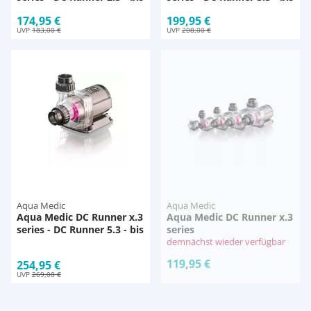
2.000 l/h
3.000 l/h
174,95 €
199,95 €
UVP
183,00 €
UVP
208,00 €
Aqua Medic
Aqua Medic
Aqua Medic DC Runner x.3
Aqua Medic DC Runner x.3
series - DC Runner 5.3 - bis
series
5.000 l/h
demnächst wieder verfügbar
119,95 €
254,95 €
UVP
269,00 €