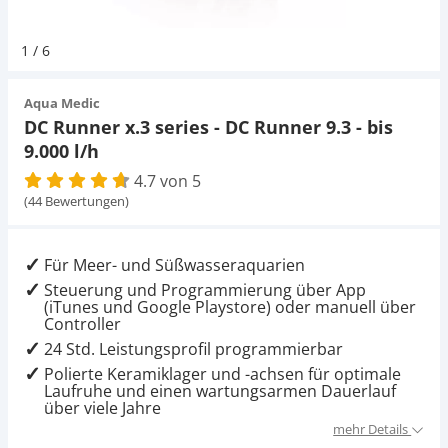
Pumpen
Aqua Scaping
D-D Aquarium Solution
Fischfutter selber machen
1
/
6
Aqua Illumination
Fischfutter Test
Schlauch
Deko
Aqua Medic
DC Runner x.3 series - DC Runner 9.3 - bis
Alle Marken »
D & D Aquarien
9.000 l/h
Thermometer
Zubehör
4.7 von 5
CO2-Anlage Aquarium
(44 Bewertungen)
UV-Filter
Für Meer- und Süßwasseraquarien
Steuerung und Programmierung über App
(iTunes und Google Playstore) oder manuell über
Controller
24 Std. Leistungsprofil programmierbar
Polierte Keramiklager und -achsen für optimale
Laufruhe und einen wartungsarmen Dauerlauf
über viele Jahre
mehr Details