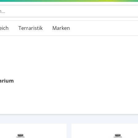
eich
Terraristik
Marken
arium