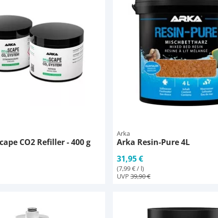
Arka
ape CO2 Refiller - 400 g
Arka Resin-Pure 4L
31,95 €
(7,99 € / l)
UVP
39,90 €