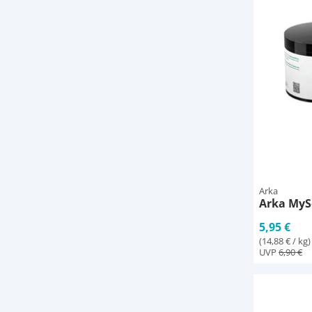
Arka
Arka MySc
5,95 €
(14,88 € / kg)
UVP
6,90 €