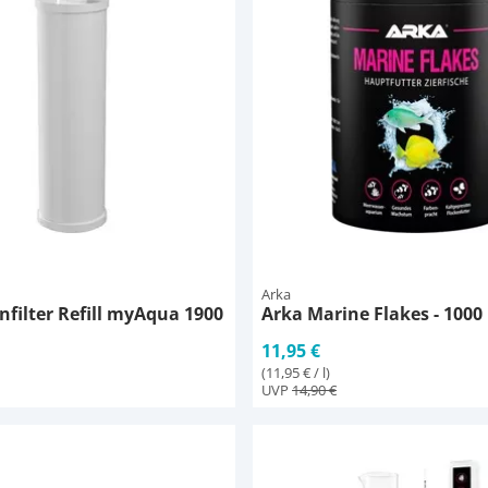
Arka
nfilter Refill myAqua 1900
Arka Marine Flakes - 1000
11,95 €
(11,95 € / l)
UVP
14,90 €