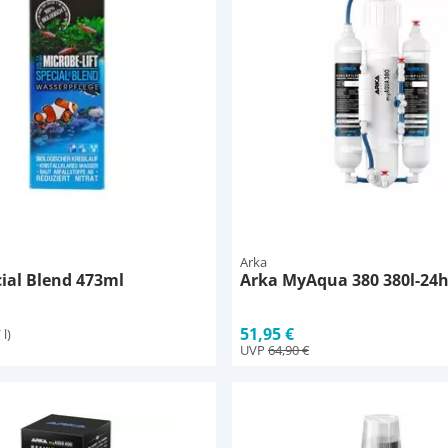
Arka
ial Blend 473ml
Arka MyAqua 380 380l-24
51,95 €
 l)
UVP
64,90 €