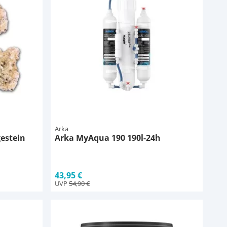
Arka
estein
Arka MyAqua 190 190l-24h
43,95 €
UVP
54,90 €