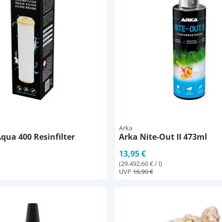
Arka
ua 400 Resinfilter
Arka Nite-Out II 473ml
13,95 €
(29.492,60 € / l)
UVP
16,90 €