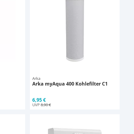
Arka
h
Arka myAqua 400 Kohlefilter C1
6,95 €
UVP
8,90 €