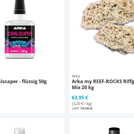
Arka
lscaper - flüssig 50g
Arka my REEF-ROCKS Riffg
Mix 20 kg
63,95 €
(3,20 € / kg)
UVP
79,90 €