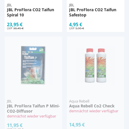
JBL
JBL
JBL ProFlora CO2 Taifun
JBL ProFlora CO2 Taifun
Spiral 10
Safestop
23,95 €
4,95 €
UVP
30,45 €
UVP
5,95 €
JBL
Aqua Rebell
JBL ProFlora Taifun P Mini-
Aqua Rebell Co2 Check
CO2-Diffusor
demnächst wieder verfügbar
demnächst wieder verfügbar
14,95 €
11,95 €
UVP
15,39 €