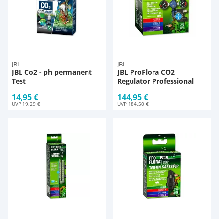
JBL
JBL
JBL Co2 - ph permanent
JBL ProFlora CO2
Test
Regulator Professional
14,95 €
144,95 €
UVP
19,29 €
UVP
184,50 €