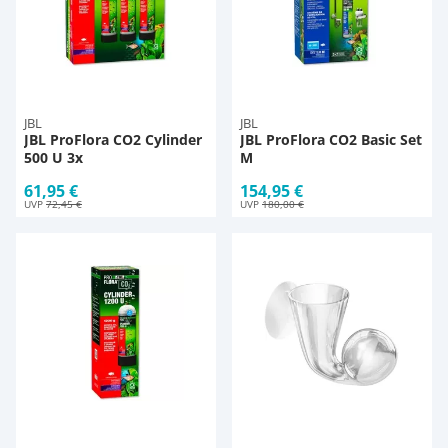
JBL
JBL
JBL ProFlora CO2 Cylinder
JBL ProFlora CO2 Basic Set
500 U 3x
M
61,95 €
154,95 €
UVP
72,45 €
UVP
180,00 €