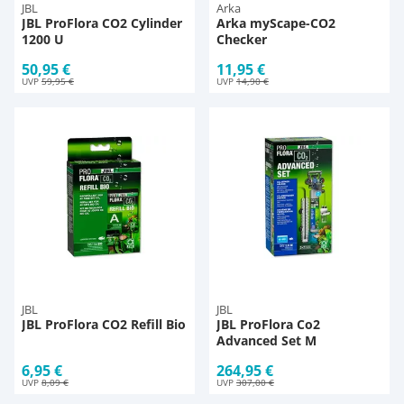
JBL
Arka
JBL ProFlora CO2 Cylinder
Arka myScape-CO2
1200 U
Checker
50,95 €
11,95 €
UVP
59,95 €
UVP
14,90 €
JBL
JBL
JBL ProFlora CO2 Refill Bio
JBL ProFlora Co2
Advanced Set M
6,95 €
264,95 €
UVP
8,09 €
UVP
307,00 €