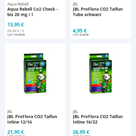
Aqua Rebell
JBL
Aqua Rebell Co2 Check -
JBL ProFlora CO2 Taifun
bis 20 mg / l
Tube schwarz
13,95 €
4,95 €
(55,80 € / l)
UVP
16,90 €
UVP
6,54 €
JBL
JBL
JBL ProFlora CO2 Taifun
JBL ProFlora CO2 Taifun
Inline 12/16
Inline 16/22
21,95 €
26,95 €
UVP
27,89 €
UVP
34,30 €