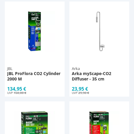
JBL
Arka
JBL ProFlora CO2 Cylinder
Arka myScape-CO2
2000 M
Diffuser - 35 cm
134,95 €
23,95 €
UVP
160,00 €
UVP
29,90 €