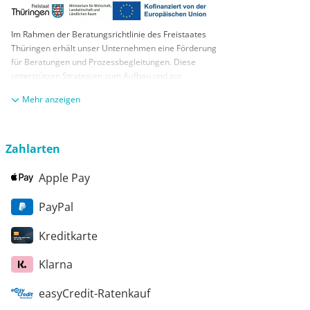
Im Rahmen der Beratungsrichtlinie des Freistaates
Thüringen erhält unser Unternehmen eine Förderung
für Beratungen und Prozessbegleitungen. Diese
unterstützen Strategien zum Aufbau und zur
nachhaltigen positiven Entwicklung und Sicherung von
anzeigen
KMUs. Die daraus resultierenden Ergebnisse und
Handlungsempfehlungen werden in einem
Beratungsbericht festgehalten. Die Förderung erfolgt
aus Mitteln des Europäischen Sozialfonds Plus und
Zahlarten
aus Mitteln des Freistaats Thüringen
Apple Pay
PayPal
Kreditkarte
Klarna
easyCredit-Ratenkauf