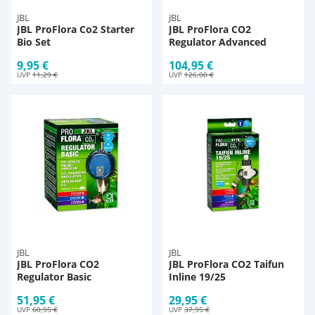
JBL
JBL
JBL ProFlora Co2 Starter
JBL ProFlora CO2
Bio Set
Regulator Advanced
9,95 €
104,95 €
UVP
11,29 €
UVP
126,00 €
JBL
JBL
JBL ProFlora CO2
JBL ProFlora CO2 Taifun
Regulator Basic
Inline 19/25
51,95 €
29,95 €
UVP
60,95 €
UVP
37,95 €