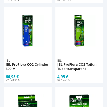
JBL
JBL
JBL ProFlora CO2 Cylinder
JBL ProFlora CO2 Taifun
500 M
Tube transparent
66,95 €
4,95 €
UVP
78,94 €
UVP
6,54 €