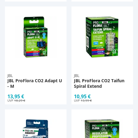
JBL
JBL
JBL ProFlora CO2 Adapt U
JBL ProFlora CO2 Taifun
- M
Spiral Extend
13,95 €
10,95 €
UVP
18,29 €
UVP
13,99 €