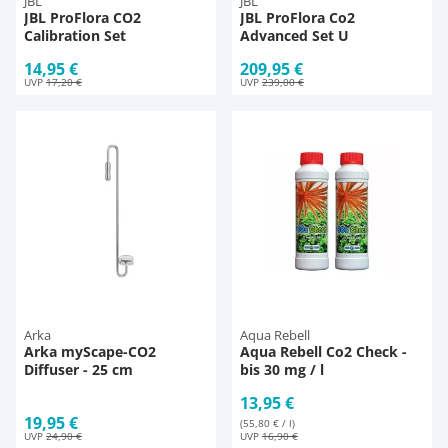
JBL
JBL
JBL ProFlora CO2
JBL ProFlora Co2
Calibration Set
Advanced Set U
14,95 €
209,95 €
UVP
17,20 €
UVP
239,00 €
Arka
Aqua Rebell
Arka myScape-CO2
Aqua Rebell Co2 Check -
Diffuser - 25 cm
bis 30 mg / l
13,95 €
19,95 €
(55,80 € / l)
UVP
24,90 €
UVP
16,90 €