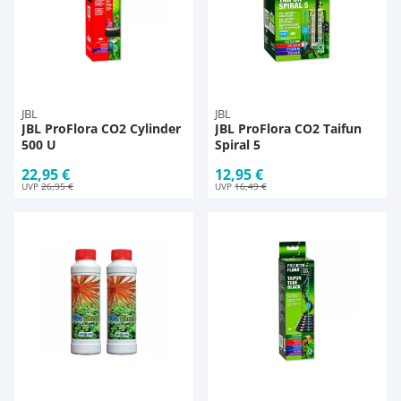
JBL
JBL
JBL ProFlora CO2 Cylinder
JBL ProFlora CO2 Taifun
500 U
Spiral 5
22,95 €
12,95 €
UVP
26,95 €
UVP
16,49 €