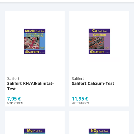
Magnetsteine
D-D Aquarium Solution
Fischfutter selber machen
Aqua Illumination
Fischfutter Test
Zubehör
Alle Marken »
D & D Aquarien
CO2-Anlage Aquarium
Salifert
Salifert
Salifert KH/Alkalinität-
Salifert Calcium-Test
Test
7,95 €
11,95 €
UVP
9,10 €
UVP
13,60 €