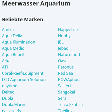
Meerwasser Aquarium
Beliebte Marken
Amtra
Happy Life
Aqua Della
Hobby
Aqua Illumination
JBL
Aqua Medic
Jebao
Aqua Rebell
Naturefood
Arka
Oase
ATI
Petonus
Coral-Reef-Equipment
Red Sea
D-D Aquarium Solution
ROWAphos
daytime
Salifert
Deltec
Sangokai
Dupla
Sera
Dupla Marin
Terra Exotica
easy reefs
Theiling