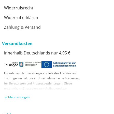
Widerrufsrecht
Widerruf erklären
Zahlung & Versand
Versandkosten
innerhalb Deutschlands nur 4,95 €
Im Rahmen der Beratungsrichtlinie des Freistaates
Thüringen erhält unser Unternehmen eine Förderung
für Beratungen und Prozessbegleitungen. Diese
unterstützen Strategien zum Aufbau und zur
nachhaltigen positiven Entwicklung und Sicherung von
anzeigen
KMUs. Die daraus resultierenden Ergebnisse und
Handlungsempfehlungen werden in einem
Beratungsbericht festgehalten. Die Förderung erfolgt
aus Mitteln des Europäischen Sozialfonds Plus und