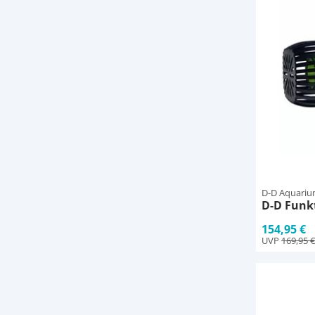
D-D Aquariu
D-D Funkt
154,95 €
UVP
169,95 €