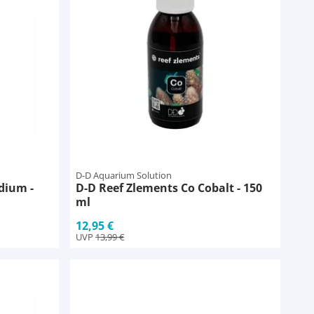
D-D Aquarium Solution
dium -
D-D Reef Zlements Co Cobalt - 150
ml
12,95 €
UVP
13,99 €