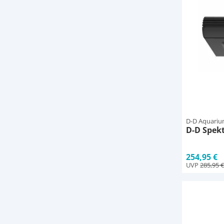
D-D Aquariu
D-D Spek
254,95 €
UVP
285,95 €