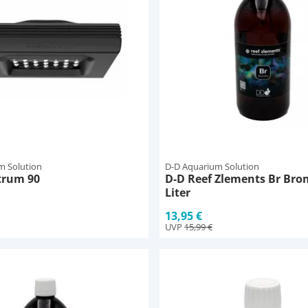
m Solution
D-D Aquarium Solution
trum 90
D-D Reef Zlements Br Bro
Liter
13,95 €
UVP
15,99 €