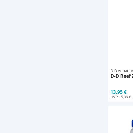
D-D Aquariu
D-D Reef 
13,95 €
UVP
15,99 €