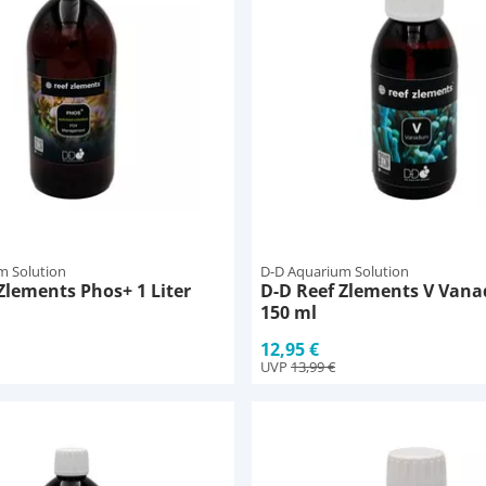
m Solution
D-D Aquarium Solution
Zlements Phos+ 1 Liter
D-D Reef Zlements V Vana
150 ml
12,95 €
UVP
13,99 €