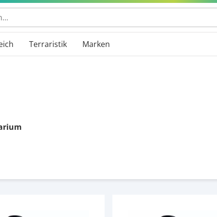
 durchsuchen
eich
Terraristik
Marken
arium