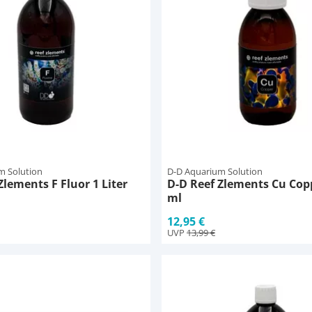
m Solution
D-D Aquarium Solution
Zlements F Fluor 1 Liter
D-D Reef Zlements Cu Copp
ml
12,95 €
UVP
13,99 €