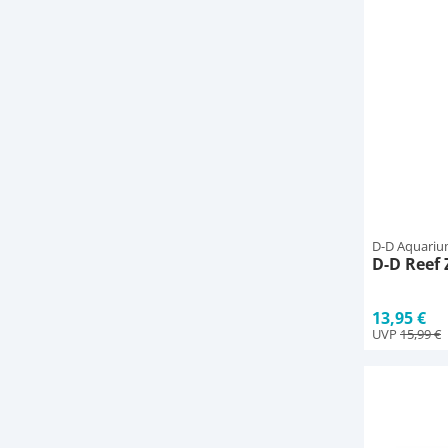
D-D Aquariu
D-D Reef 
13,95 €
UVP
15,99 €