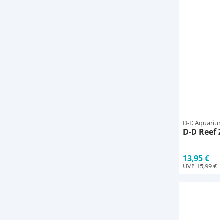
D-D Aquariu
D-D Reef 
13,95 €
UVP
15,99 €