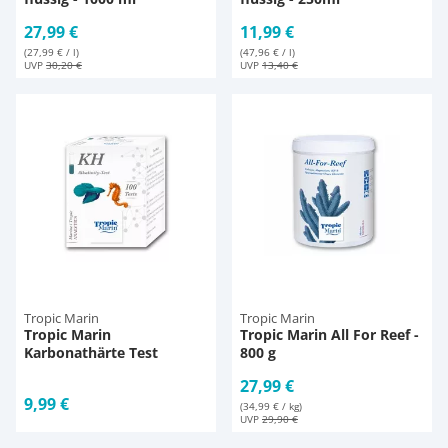
27,99 €
11,99 €
(27,99 € / l)
(47,96 € / l)
UVP
30,20 €
UVP
13,40 €
Tropic Marin
Tropic Marin
Tropic Marin
Tropic Marin All For Reef -
Karbonathärte Test
800 g
27,99 €
9,99 €
(34,99 € / kg)
UVP
29,90 €