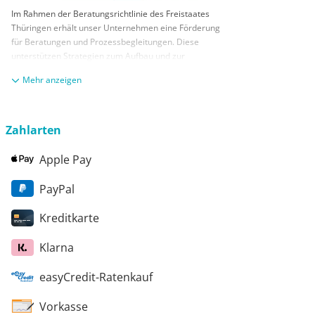
Im Rahmen der Beratungsrichtlinie des Freistaates
Thüringen erhält unser Unternehmen eine Förderung
für Beratungen und Prozessbegleitungen. Diese
unterstützen Strategien zum Aufbau und zur
nachhaltigen positiven Entwicklung und Sicherung von
anzeigen
KMUs. Die daraus resultierenden Ergebnisse und
Handlungsempfehlungen werden in einem
Beratungsbericht festgehalten. Die Förderung erfolgt
aus Mitteln des Europäischen Sozialfonds Plus und
Zahlarten
aus Mitteln des Freistaats Thüringen
Apple Pay
PayPal
Kreditkarte
Klarna
easyCredit-Ratenkauf
Vorkasse