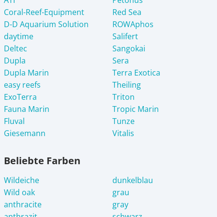
Coral-Reef-Equipment
Red Sea
D-D Aquarium Solution
ROWAphos
daytime
Salifert
Deltec
Sangokai
Dupla
Sera
Dupla Marin
Terra Exotica
easy reefs
Theiling
ExoTerra
Triton
Fauna Marin
Tropic Marin
Fluval
Tunze
Giesemann
Vitalis
Beliebte Farben
Wildeiche
dunkelblau
Wild oak
grau
anthracite
gray
anthrazit
schwarz