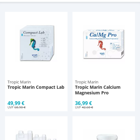
Magnetsteine
Aqua Scaping
D-D Aquarium Solution
Fischfutter selber machen
Aqua Illumination
Fischfutter Test
Zubehör
Deko
Alle Marken »
D & D Aquarien
Zubehör
CO2-Anlage Aquarium
Tropic Marin
Tropic Marin
Tropic Marin Compact Lab
Tropic Marin Calcium
Magnesium Pro
49,99 €
36,99 €
UVP
68,90 €
UVP
42,60 €