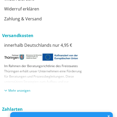
Widerruf erklären
Zahlung & Versand
Versandkosten
innerhalb Deutschlands nur 4,95 €
Im Rahmen der Beratungsrichtlinie des Freistaates
Thüringen erhält unser Unternehmen eine Förderung
für Beratungen und Prozessbegleitungen. Diese
unterstützen Strategien zum Aufbau und zur
nachhaltigen positiven Entwicklung und Sicherung von
anzeigen
KMUs. Die daraus resultierenden Ergebnisse und
Handlungsempfehlungen werden in einem
Beratungsbericht festgehalten. Die Förderung erfolgt
aus Mitteln des Europäischen Sozialfonds Plus und
Zahlarten
aus Mitteln des Freistaats Thüringen