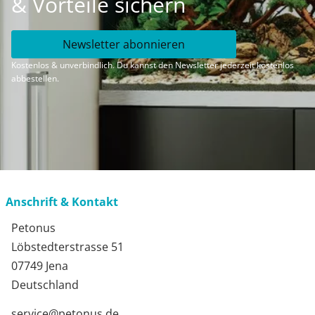
& Vorteile sichern
Newsletter abonnieren
Kostenlos & unverbindlich. Du kannst den Newsletter jederzeit kostenlos
abbestellen.
Anschrift & Kontakt
Petonus
Löbstedterstrasse 51
07749 Jena
Deutschland
service@petonus.de