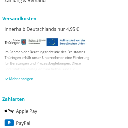
Zahlung & Versand
Versandkosten
innerhalb Deutschlands nur 4,95 €
Im Rahmen der Beratungsrichtlinie des Freistaates
Thüringen erhält unser Unternehmen eine Förderung
für Beratungen und Prozessbegleitungen. Diese
unterstützen Strategien zum Aufbau und zur
nachhaltigen positiven Entwicklung und Sicherung von
anzeigen
KMUs. Die daraus resultierenden Ergebnisse und
Handlungsempfehlungen werden in einem
Beratungsbericht festgehalten. Die Förderung erfolgt
aus Mitteln des Europäischen Sozialfonds Plus und
Zahlarten
aus Mitteln des Freistaats Thüringen
Apple Pay
PayPal