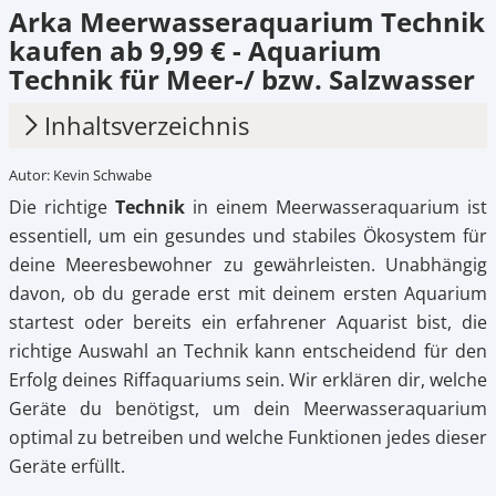
Arka Meerwasseraquarium Technik
kaufen ab 9,99 € - Aquarium
Technik für Meer-/ bzw. Salzwasser
Inhaltsverzeichnis
Autor: Kevin Schwabe
1.
Welches Equipment ist nützlich?
Die richtige
Technik
in einem Meerwasseraquarium ist
2.
Die richtige Auswahl der Technik
essentiell, um ein gesundes und stabiles Ökosystem für
deine Meeresbewohner zu gewährleisten. Unabhängig
3.
Vorteile moderner Technik für dein
davon, ob du gerade erst mit deinem ersten Aquarium
Meerwasser-Aquarium
startest oder bereits ein erfahrener Aquarist bist, die
4.
Meerwasseraquarium Technik kaufen auf
richtige Auswahl an Technik kann entscheidend für den
Petonus.de
Erfolg deines Riffaquariums sein. Wir erklären dir, welche
Geräte du benötigst, um dein Meerwasseraquarium
optimal zu betreiben und welche Funktionen jedes dieser
Geräte erfüllt.