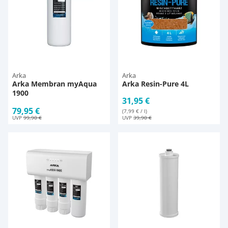
Arka
Arka
Arka Membran myAqua
Arka Resin-Pure 4L
1900
31,95 €
79,95 €
(7,99 € / l)
UVP
99,90 €
UVP
39,90 €