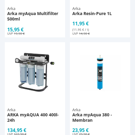
Arka
Arka
Arka myAqua Multifilter
Arka Resin-Pure 1L
500ml
11,95 €
15,95 €
(11,95 € / l)
UVP
19,90 €
UVP
14,90 €
Arka
Arka
ARKA myAQUA 400 400l-
Arka myAqua 380 -
24h
Membran
134,95 €
23,95 €
UVP
169,90 €
UVP
29,90 €