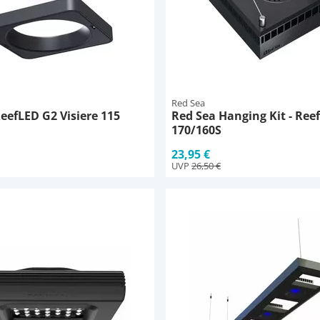
Red Sea
eefLED G2 Visiere 115
Red Sea Hanging Kit - Ree
170/160S
23,95 €
UVP
26,50 €