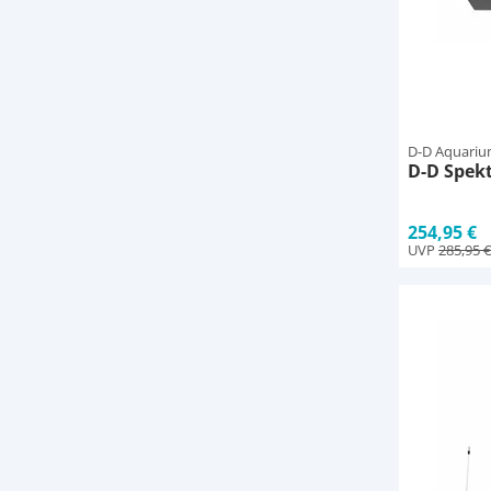
D-D Aquariu
D-D Spek
254,95 €
UVP
285,95 €