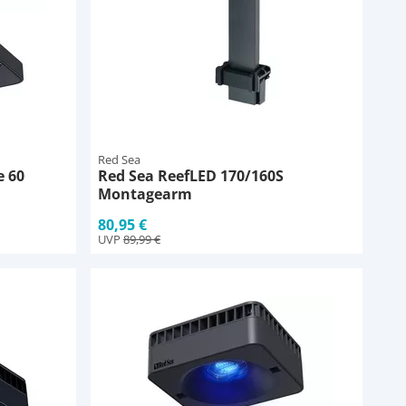
Red Sea
e 60
Red Sea ReefLED 170/160S
Montagearm
80,95 €
UVP
89,99 €