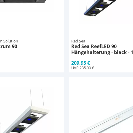
m Solution
Red Sea
trum 90
Red Sea ReefLED 90
Hängehalterung - black - 1
cm
209,95 €
UVP
235,00 €