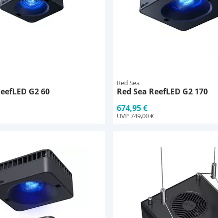
Red Sea
ReefLED G2 60
Red Sea ReefLED G2 170
674,95 €
UVP
749,00 €