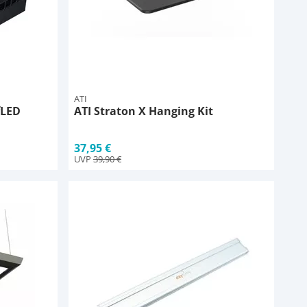
ATI
fLED
ATI Straton X Hanging Kit
37,95 €
UVP
39,90 €