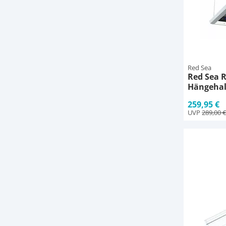
Red Sea
Red Sea 
Hängehalt
cm
259,95 €
UVP
289,00 €