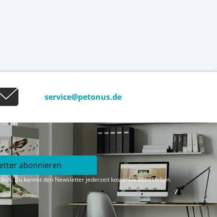
service@petonus.de
etter abonnieren
lich. Du kannst den Newsletter jederzeit kostenlos abbestellen.