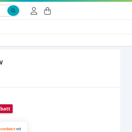
Suchbegriff eingeben, Vorschläge erscheinen wäh
W
batt
stellwert
mit