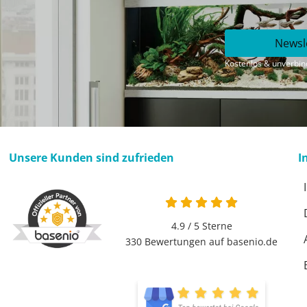
Newsl
Kostenlos & unverbind
Unsere Kunden sind zufrieden
I
4.9 von 5
4.9 / 5
Sterne
330 Bewertungen auf basenio.de
öffnet in neuem Fen