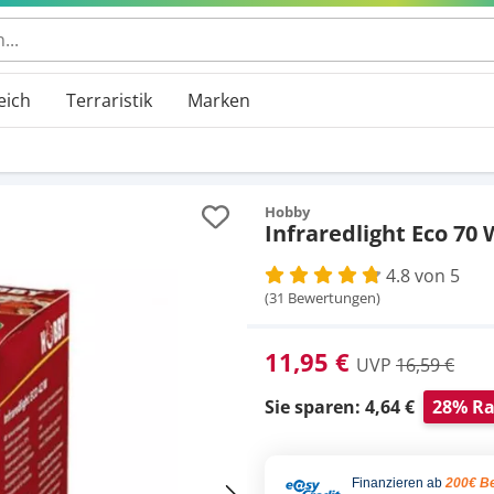
 durchsuchen
eich
Terraristik
Marken
Hobby
Infraredlight Eco 70 
4.8 von 5
(31 Bewertungen)
11,95 €
UVP
16,59 €
Sie sparen: 4,64 €
28% Ra
Finanzieren ab
200€ Be