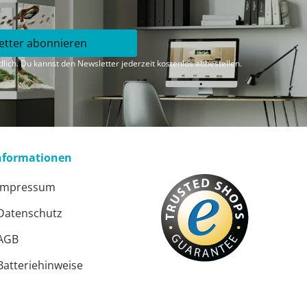
etter abonnieren
lich. Du kannst den Newsletter jederzeit kostenlos abbestellen.
nformationen
Impressum
Datenschutz
AGB
ster
Batteriehinweise