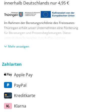
innerhalb Deutschlands nur 4,95 €
Im Rahmen der Beratungsrichtlinie des Freistaates
Thüringen erhält unser Unternehmen eine Förderung
für Beratungen und Prozessbegleitungen. Diese
unterstützen Strategien zum Aufbau und zur
nachhaltigen positiven Entwicklung und Sicherung von
anzeigen
KMUs. Die daraus resultierenden Ergebnisse und
Handlungsempfehlungen werden in einem
Beratungsbericht festgehalten. Die Förderung erfolgt
aus Mitteln des Europäischen Sozialfonds Plus und
Zahlarten
aus Mitteln des Freistaats Thüringen
Apple Pay
PayPal
Kreditkarte
Klarna