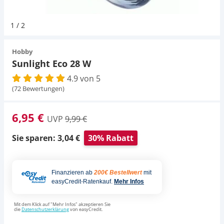
Pumpen
Magnetsteine
Pumpen
Aqua Scaping
D-D Aquarium Solution
Fischfutter selber machen
1
/
2
Aqua Illumination
Fischfutter Test
Schlauch
Zubehör
Schlauch
Deko
Hobby
Sunlight Eco 28 W
Alle Marken »
D & D Aquarien
4.9 von 5
Strömungspumpe
Thermometer
Zubehör
(72 Bewertungen)
CO2-Anlage Aquarium
Thermometer
UV-Filter
6,95 €
UVP
9,99 €
UV-Filter
Sie sparen: 3,04 €
30% Rabatt
Aquarium Filter
Finanzieren ab
200€ Bestellwert
mit
easyCredit-Ratenkauf.
Mehr Infos
Mess- und Regeltechnik
Mit dem Klick auf "Mehr Infos" akzeptieren Sie
die
Datenschutzerklärung
von easyCredit.