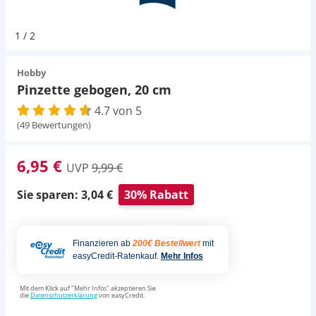
Pumpen
Magnetsteine
Pumpen
Aqua Scaping
D-D Aquarium Solution
Fischfutter selber machen
1
/
2
Aqua Illumination
Fischfutter Test
Schlauch
Zubehör
Schlauch
Deko
Hobby
Pinzette gebogen, 20 cm
Alle Marken »
D & D Aquarien
4.7 von 5
Strömungspumpe
Thermometer
Zubehör
(49 Bewertungen)
CO2-Anlage Aquarium
Thermometer
UV-Filter
6,95 €
UVP
9,99 €
UV-Filter
Sie sparen: 3,04 €
30% Rabatt
Aquarium Filter
Finanzieren ab
200€ Bestellwert
mit
easyCredit-Ratenkauf.
Mehr Infos
Mess- und Regeltechnik
Mit dem Klick auf "Mehr Infos" akzeptieren Sie
die
Datenschutzerklärung
von easyCredit.