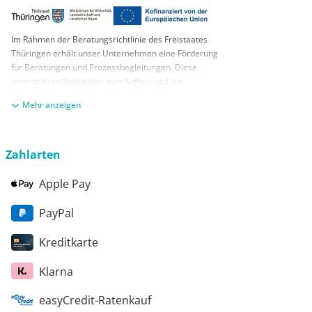
Im Rahmen der Beratungsrichtlinie des Freistaates
Thüringen erhält unser Unternehmen eine Förderung
für Beratungen und Prozessbegleitungen. Diese
unterstützen Strategien zum Aufbau und zur
nachhaltigen positiven Entwicklung und Sicherung von
anzeigen
KMUs. Die daraus resultierenden Ergebnisse und
Handlungsempfehlungen werden in einem
Beratungsbericht festgehalten. Die Förderung erfolgt
aus Mitteln des Europäischen Sozialfonds Plus und
Zahlarten
aus Mitteln des Freistaats Thüringen
Apple Pay
PayPal
Kreditkarte
Klarna
easyCredit-Ratenkauf