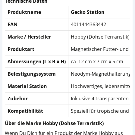
Technische Daten
Produktname
Gecko Station
EAN
4011444363442
Marke / Hersteller
Hobby (Dohse Terraristik)
Produktart
Magnetischer Futter- und W
Abmessungen (L x B x H)
ca. 12 cm x 7 cm x 5 cm
Befestigungssystem
Neodym-Magnethalterung (fü
Material Station
Hochwertiges, lebensmittele
Zubehör
Inklusive 4 transparenten K
Kompatibilität
Speziell für tropische und 
Über die Marke Hobby (Dohse Terraristik)
Wenn Du Dich für ein Produkt der Marke Hobby aus