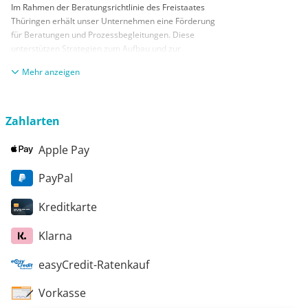
Im Rahmen der Beratungsrichtlinie des Freistaates
Thüringen erhält unser Unternehmen eine Förderung
für Beratungen und Prozessbegleitungen. Diese
unterstützen Strategien zum Aufbau und zur
nachhaltigen positiven Entwicklung und Sicherung von
anzeigen
KMUs. Die daraus resultierenden Ergebnisse und
Handlungsempfehlungen werden in einem
Beratungsbericht festgehalten. Die Förderung erfolgt
aus Mitteln des Europäischen Sozialfonds Plus und
Zahlarten
aus Mitteln des Freistaats Thüringen
Apple Pay
PayPal
Kreditkarte
Klarna
easyCredit-Ratenkauf
Vorkasse