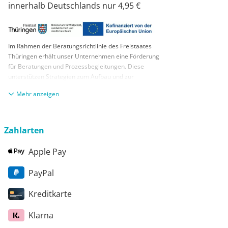
innerhalb Deutschlands nur 4,95 €
Im Rahmen der Beratungsrichtlinie des Freistaates
Thüringen erhält unser Unternehmen eine Förderung
für Beratungen und Prozessbegleitungen. Diese
unterstützen Strategien zum Aufbau und zur
nachhaltigen positiven Entwicklung und Sicherung von
anzeigen
KMUs. Die daraus resultierenden Ergebnisse und
Handlungsempfehlungen werden in einem
Beratungsbericht festgehalten. Die Förderung erfolgt
aus Mitteln des Europäischen Sozialfonds Plus und
Zahlarten
aus Mitteln des Freistaats Thüringen
Apple Pay
PayPal
Kreditkarte
Klarna