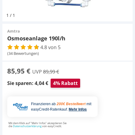
Pumpen
Magnetsteine
D-D Aquarium Solution
Fischfutter selber machen
1
/
1
Aqua Illumination
Fischfutter Test
Schlauch
Zubehör
Amtra
Osmoseanlage 190l/h
Alle Marken »
D & D Aquarien
4.8 von 5
Strömungspumpe
(34 Bewertungen)
CO2-Anlage Aquarium
Thermometer
85,95 €
UVP
89,99 €
UV-Filter
Sie sparen: 4,04 €
4% Rabatt
Aquarium Filter
Finanzieren ab
200€ Bestellwert
mit
easyCredit-Ratenkauf.
Mehr Infos
Mess- und Regeltechnik
Mit dem Klick auf "Mehr Infos" akzeptieren Sie
die
Datenschutzerklärung
von easyCredit.