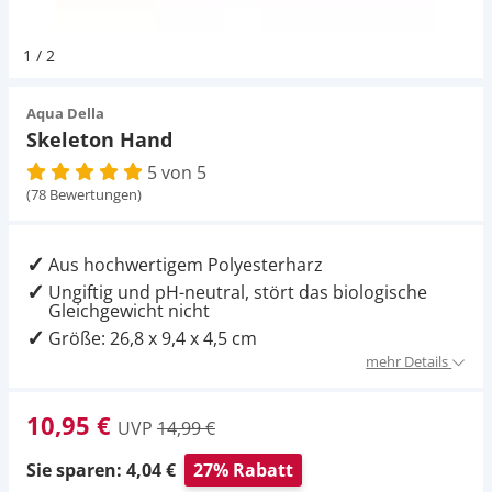
Pumpen
Magnetsteine
Pumpen
D-D Aquarium Solution
Fischfutter selber machen
1
/
2
Aqua Illumination
Fischfutter Test
Schlauch
Zubehör
Schlauch
Aqua Della
Skeleton Hand
Alle Marken »
D & D Aquarien
5 von 5
Strömungspumpe
Thermometer
(78 Bewertungen)
CO2-Anlage Aquarium
Thermometer
UV-Filter
Aus hochwertigem Polyesterharz
Ungiftig und pH-neutral, stört das biologische
UV-Filter
Gleichgewicht nicht
Größe: 26,8 x 9,4 x 4,5 cm
Aquarium Filter
mehr Details
Mess- und Regeltechnik
10,95 €
UVP
14,99 €
Sie sparen: 4,04 €
27% Rabatt