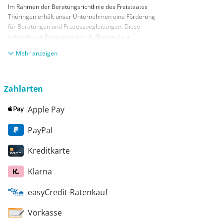
Im Rahmen der Beratungsrichtlinie des Freistaates
Thüringen erhält unser Unternehmen eine Förderung
für Beratungen und Prozessbegleitungen. Diese
unterstützen Strategien zum Aufbau und zur
nachhaltigen positiven Entwicklung und Sicherung von
anzeigen
KMUs. Die daraus resultierenden Ergebnisse und
Handlungsempfehlungen werden in einem
Beratungsbericht festgehalten. Die Förderung erfolgt
aus Mitteln des Europäischen Sozialfonds Plus und
Zahlarten
aus Mitteln des Freistaats Thüringen
Apple Pay
PayPal
Kreditkarte
Klarna
easyCredit-Ratenkauf
Vorkasse