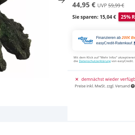
44,95 €
UVP
59,99 €
Sie sparen: 15,04 €
25% R
Finanzieren ab
200€ Be
easyCredit-Ratenkauf.
Mit dem Klick auf "Mehr Infos" akzeptieren
die
Datenschutzerklärung
von easyCredit.
demnächst wieder verfüg
Preise inkl. MwSt. zzgl. Versand