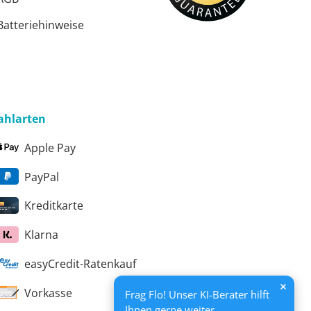
ster
Batteriehinweise
ster
ahlarten
Apple Pay
PayPal
Kreditkarte
Klarna
easyCredit-Ratenkauf
Vorkasse
Frag Flo! Unser KI-Berater hilft
Ihnen gerne weiter.