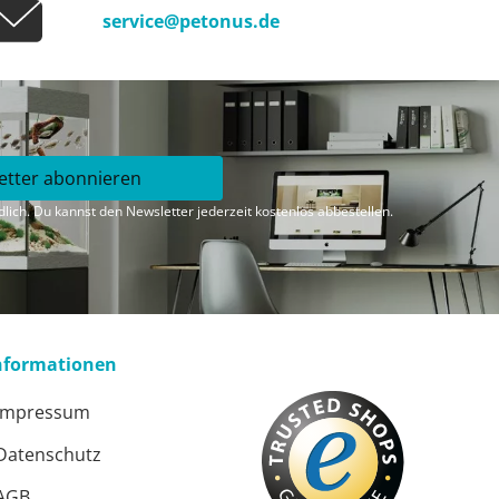
service@petonus.de
etter abonnieren
lich. Du kannst den Newsletter jederzeit kostenlos abbestellen.
nformationen
Impressum
Datenschutz
AGB