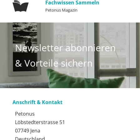
Fachwissen Sammeln
Petonus Magazin
Newsletter abonnieren
& Vorteile sichern
Anschrift & Kontakt
Petonus
Löbstedterstrasse 51
07749 Jena
Deutschland