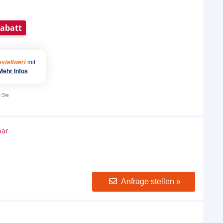
abatt
stellwert
mit
Mehr Infos
 Sie
bar
Anfrage stellen »