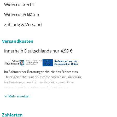
Widerrufsrecht
Widerruf erklären
Zahlung & Versand
Versandkosten
innerhalb Deutschlands nur 4,95 €
Im Rahmen der Beratungsrichtlinie des Freistaates
Thüringen erhält unser Unternehmen eine Förderung
für Beratungen und Prozessbegleitungen. Diese
unterstützen Strategien zum Aufbau und zur
nachhaltigen positiven Entwicklung und Sicherung von
anzeigen
KMUs. Die daraus resultierenden Ergebnisse und
Handlungsempfehlungen werden in einem
Beratungsbericht festgehalten. Die Förderung erfolgt
aus Mitteln des Europäischen Sozialfonds Plus und
Zahlarten