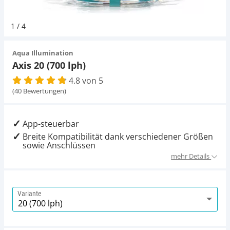
Pumpen
Aqua Scaping
D-D Aquarium Solution
Fischfutter selber machen
1
/
4
Aqua Illumination
Fischfutter Test
Schlauch
Deko
Aqua Illumination
Axis 20 (700 lph)
Alle Marken »
D & D Aquarien
4.8 von 5
Thermometer
Zubehör
(40 Bewertungen)
CO2-Anlage Aquarium
UV-Filter
App-steuerbar
Breite Kompatibilität dank verschiedener Größen
sowie Anschlüssen
mehr Details
Variante