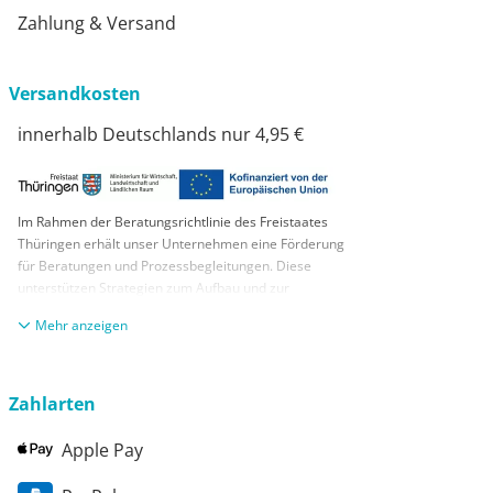
Zahlung & Versand
Versandkosten
innerhalb Deutschlands nur 4,95 €
Im Rahmen der Beratungsrichtlinie des Freistaates
Thüringen erhält unser Unternehmen eine Förderung
für Beratungen und Prozessbegleitungen. Diese
unterstützen Strategien zum Aufbau und zur
nachhaltigen positiven Entwicklung und Sicherung von
anzeigen
KMUs. Die daraus resultierenden Ergebnisse und
Handlungsempfehlungen werden in einem
Beratungsbericht festgehalten. Die Förderung erfolgt
aus Mitteln des Europäischen Sozialfonds Plus und
Zahlarten
aus Mitteln des Freistaats Thüringen
Apple Pay