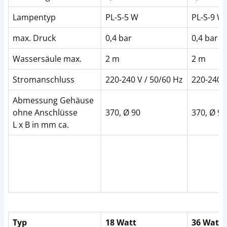
Lampentyp
PL-S-5 W
PL-S-9 W
max. Druck
0,4 bar
0,4 bar
Wassersäule max.
2 m
2 m
Stromanschluss
220-240 V / 50/60 Hz
220-240 V
Abmessung Gehäuse
ohne Anschlüsse
370, Ø 90
370, Ø 90
L x B in mm ca.
Typ
18 Watt
36 Watt