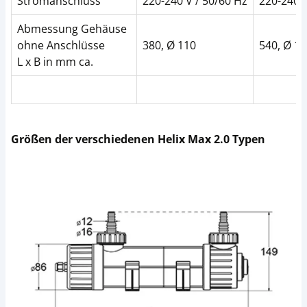
Stromanschluss
220-240 V / 50/60 Hz
220-240 V
Abmessung Gehäuse
ohne Anschlüsse
380, Ø 110
540, Ø 1
L x B in mm ca.
Größen der verschiedenen Helix Max 2.0 Typen