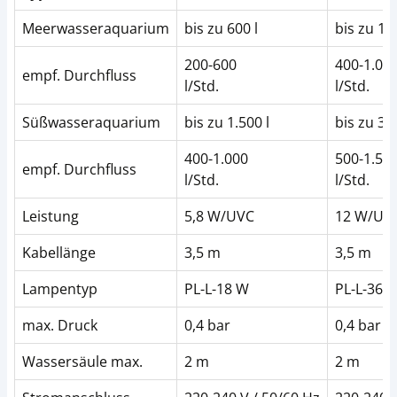
Meerwasseraquarium
bis zu 600 l
bis zu 1.0
200-600
400-1.00
empf. Durchfluss
l/Std.
l/Std.
Süßwasseraquarium
bis zu 1.500 l
bis zu 3.0
400-1.000
500-1.50
empf. Durchfluss
l/Std.
l/Std.
Leistung
5,8 W/UVC
12 W/UV
Kabellänge
3,5 m
3,5 m
Lampentyp
PL-L-18 W
PL-L-36 
max. Druck
0,4 bar
0,4 bar
Wassersäule max.
2 m
2 m