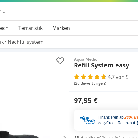
eich
Terraristik
Marken
ik
›
Nachfüllsystem
Aqua Medic
Refill System easy
4.7 von 5
(28 Bewertungen)
97,95 €
Finanzieren ab
200€ Be
easyCredit-Ratenkauf.
Mit dem Klick auf "Mehr Infos" akzeptieren