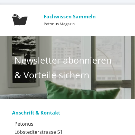
Fachwissen Sammeln
Petonus Magazin
Newsletter abonnieren
& Vorteile sichern
Anschrift & Kontakt
Petonus
Löbstedterstrasse 51