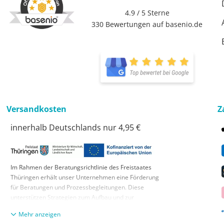
4.9 / 5
Sterne
330 Bewertungen auf basenio.de
Versandkosten
Z
innerhalb Deutschlands nur 4,95 €
Im Rahmen der Beratungsrichtlinie des Freistaates
Thüringen erhält unser Unternehmen eine Förderung
für Beratungen und Prozessbegleitungen. Diese
unterstützen Strategien zum Aufbau und zur
nachhaltigen positiven Entwicklung und Sicherung von
anzeigen
KMUs. Die daraus resultierenden Ergebnisse und