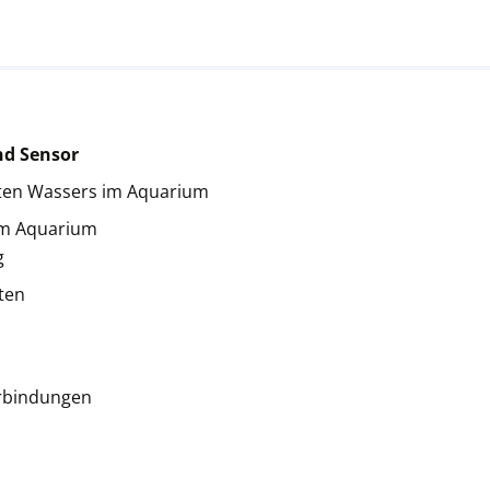
nd Sensor
eten Wassers im Aquarium
im Aquarium
g
ten
erbindungen