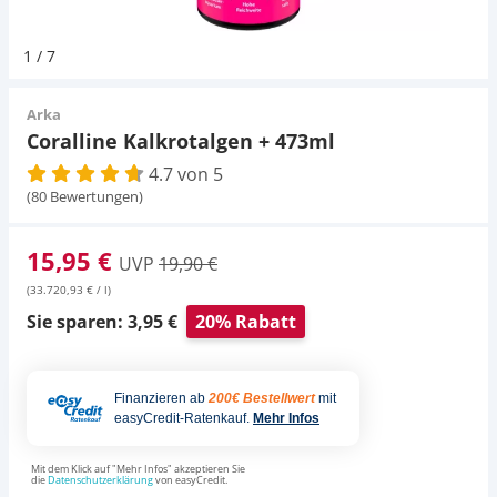
Pumpen
Pumpen
Aqua Scaping
D-D Aquarium Solution
Fischfutter selber machen
1
/
7
Aqua Illumination
Fischfutter Test
Schlauch
Schlauch
Deko
Arka
Coralline Kalkrotalgen + 473ml
Alle Marken »
D & D Aquarien
4.7 von 5
Strömungspumpe
Thermometer
Zubehör
(80 Bewertungen)
CO2-Anlage Aquarium
Thermometer
UV-Filter
15,95 €
UVP
19,90 €
(33.720,93 € / l)
UV-Filter
Sie sparen: 3,95 €
20% Rabatt
Aquarium Filter
Finanzieren ab
200€ Bestellwert
mit
Mess- und Regeltechnik
easyCredit-Ratenkauf.
Mehr Infos
Mit dem Klick auf "Mehr Infos" akzeptieren Sie
die
Datenschutzerklärung
von easyCredit.