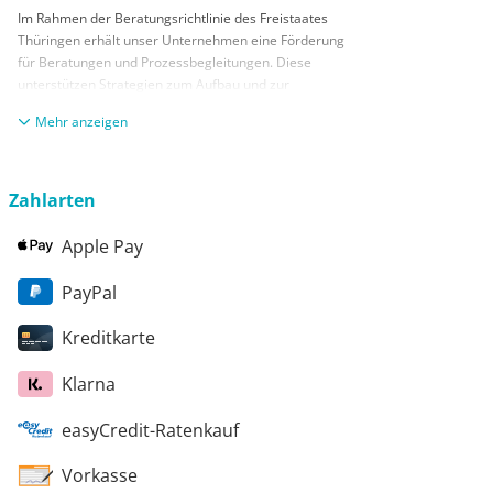
Im Rahmen der Beratungsrichtlinie des Freistaates
Thüringen erhält unser Unternehmen eine Förderung
für Beratungen und Prozessbegleitungen. Diese
unterstützen Strategien zum Aufbau und zur
nachhaltigen positiven Entwicklung und Sicherung von
anzeigen
KMUs. Die daraus resultierenden Ergebnisse und
Handlungsempfehlungen werden in einem
Beratungsbericht festgehalten. Die Förderung erfolgt
aus Mitteln des Europäischen Sozialfonds Plus und
Zahlarten
aus Mitteln des Freistaats Thüringen
Apple Pay
PayPal
Kreditkarte
Klarna
easyCredit-Ratenkauf
Vorkasse