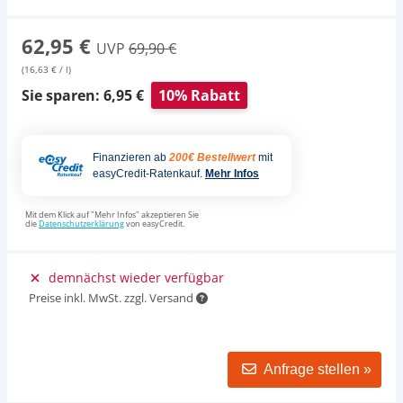
62,95 €
UVP
69,90 €
(16,63 € / l)
Sie sparen: 6,95 €
10% Rabatt
Finanzieren ab
200€ Bestellwert
mit
easyCredit-Ratenkauf.
Mehr Infos
Mit dem Klick auf "Mehr Infos" akzeptieren Sie
die
Datenschutzerklärung
von easyCredit.
demnächst wieder verfügbar
Preise inkl. MwSt. zzgl. Versand
Anfrage stellen »