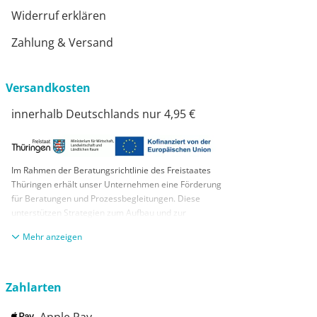
Widerruf erklären
Zahlung & Versand
Versandkosten
innerhalb Deutschlands nur 4,95 €
Im Rahmen der Beratungsrichtlinie des Freistaates
Thüringen erhält unser Unternehmen eine Förderung
für Beratungen und Prozessbegleitungen. Diese
unterstützen Strategien zum Aufbau und zur
nachhaltigen positiven Entwicklung und Sicherung von
anzeigen
KMUs. Die daraus resultierenden Ergebnisse und
Handlungsempfehlungen werden in einem
Beratungsbericht festgehalten. Die Förderung erfolgt
aus Mitteln des Europäischen Sozialfonds Plus und
Zahlarten
aus Mitteln des Freistaats Thüringen
Apple Pay