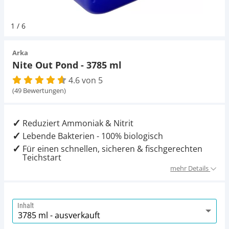
Pumpen
Magnetsteine
Pumpen
Aqua Scaping
D-D Aquarium Solution
Fischfutter selber machen
1
/
6
Aqua Illumination
Fischfutter Test
Schlauch
Zubehör
Schlauch
Deko
Arka
Nite Out Pond - 3785 ml
Alle Marken »
D & D Aquarien
4.6 von 5
Strömungspumpe
Thermometer
Zubehör
(49 Bewertungen)
CO2-Anlage Aquarium
Thermometer
UV-Filter
Reduziert Ammoniak & Nitrit
Lebende Bakterien - 100% biologisch
UV-Filter
Für einen schnellen, sicheren & fischgerechten
Teichstart
Aquarium Filter
mehr Details
Mess- und Regeltechnik
Inhalt