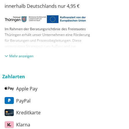
innerhalb Deutschlands nur 4,95 €
Im Rahmen der Beratungsrichtlinie des Freistaates
Thüringen erhält unser Unternehmen eine Förderung
für Beratungen und Prozessbegleitungen. Diese
unterstützen Strategien zum Aufbau und zur
nachhaltigen positiven Entwicklung und Sicherung von
anzeigen
KMUs. Die daraus resultierenden Ergebnisse und
Handlungsempfehlungen werden in einem
Beratungsbericht festgehalten. Die Förderung erfolgt
aus Mitteln des Europäischen Sozialfonds Plus und
Zahlarten
aus Mitteln des Freistaats Thüringen
Apple Pay
PayPal
Kreditkarte
Klarna