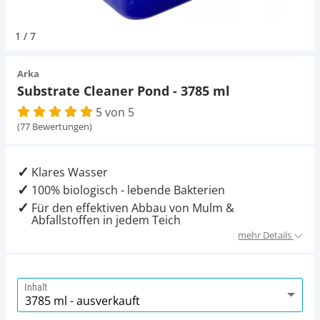
Pumpen
Magnetsteine
Pumpen
Aqua Scaping
D-D Aquarium Solution
Fischfutter selber machen
1
/
7
Aqua Illumination
Fischfutter Test
Schlauch
Zubehör
Schlauch
Deko
Arka
Substrate Cleaner Pond - 3785 ml
Alle Marken »
D & D Aquarien
5 von 5
Strömungspumpe
Thermometer
Zubehör
(77 Bewertungen)
CO2-Anlage Aquarium
Thermometer
UV-Filter
Klares Wasser
100% biologisch - lebende Bakterien
UV-Filter
Für den effektiven Abbau von Mulm &
Abfallstoffen in jedem Teich
Aquarium Filter
mehr Details
Mess- und Regeltechnik
Inhalt