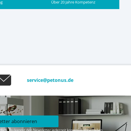
ng
Über 20 Jahre Kompetenz
service@petonus.de
etter abonnieren
lich. Du kannst den Newsletter jederzeit kostenlos abbestellen.