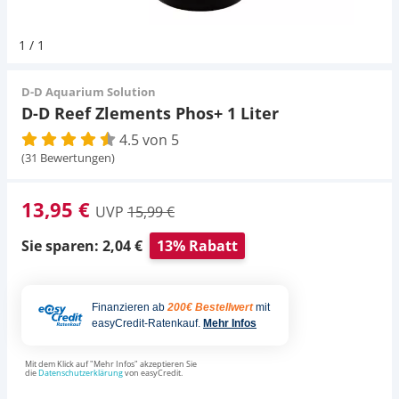
Pumpen
Pumpen
Aqua Scaping
D-D Aquarium Solution
Fischfutter selber machen
1
/
1
Aqua Illumination
Fischfutter Test
Schlauch
Schlauch
Deko
D-D Aquarium Solution
D-D Reef Zlements Phos+ 1 Liter
Alle Marken »
D & D Aquarien
4.5 von 5
Strömungspumpe
Thermometer
Zubehör
(31 Bewertungen)
CO2-Anlage Aquarium
Thermometer
UV-Filter
13,95 €
UVP
15,99 €
UV-Filter
Sie sparen: 2,04 €
13% Rabatt
Aquarium Filter
Finanzieren ab
200€ Bestellwert
mit
easyCredit-Ratenkauf.
Mehr Infos
Mess- und Regeltechnik
Mit dem Klick auf "Mehr Infos" akzeptieren Sie
die
Datenschutzerklärung
von easyCredit.