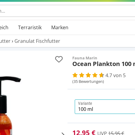
eich
Terraristik
Marken
utter
›
Granulat Fischfutter
Fauna Marin
Ocean Plankton 100 
4.7 von 5
(35 Bewertungen)
Variante
12,95 €
UVP
15,95 €