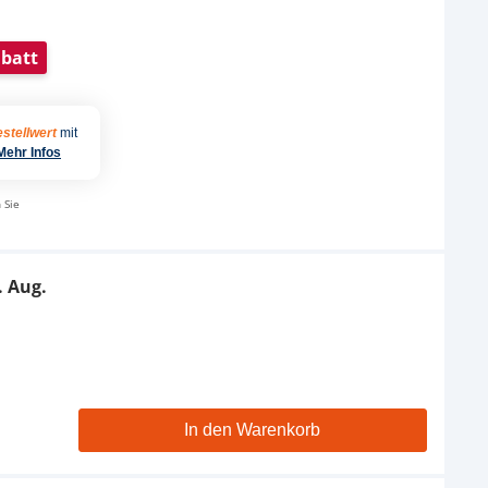
batt
stellwert
mit
Mehr Infos
 Sie
. Aug.
In den Warenkorb