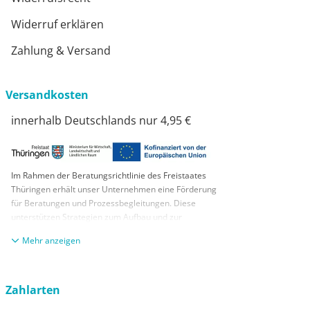
Widerruf erklären
Zahlung & Versand
Versandkosten
innerhalb Deutschlands nur 4,95 €
Im Rahmen der Beratungsrichtlinie des Freistaates
Thüringen erhält unser Unternehmen eine Förderung
für Beratungen und Prozessbegleitungen. Diese
unterstützen Strategien zum Aufbau und zur
nachhaltigen positiven Entwicklung und Sicherung von
anzeigen
KMUs. Die daraus resultierenden Ergebnisse und
Handlungsempfehlungen werden in einem
Beratungsbericht festgehalten. Die Förderung erfolgt
aus Mitteln des Europäischen Sozialfonds Plus und
Zahlarten
aus Mitteln des Freistaats Thüringen