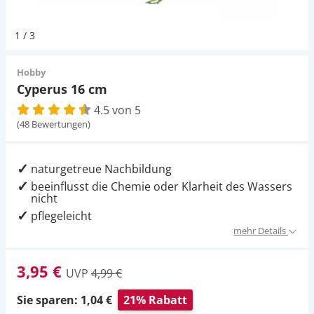
Pumpen
Magnetsteine
Pumpen
D-D Aquarium Solution
Fischfutter selber machen
1
/
3
Aqua Illumination
Fischfutter Test
Schlauch
Zubehör
Schlauch
Hobby
Cyperus 16 cm
Alle Marken »
D & D Aquarien
4.5 von 5
Strömungspumpe
Thermometer
(48 Bewertungen)
CO2-Anlage Aquarium
Thermometer
UV-Filter
naturgetreue Nachbildung
beeinflusst die Chemie oder Klarheit des Wassers
UV-Filter
nicht
pflegeleicht
Aquarium Filter
mehr Details
Mess- und Regeltechnik
3,95 €
UVP
4,99 €
Sie sparen: 1,04 €
21% Rabatt