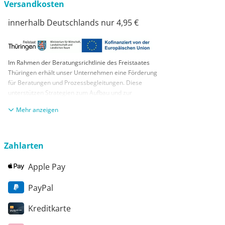
Versandkosten
innerhalb Deutschlands nur 4,95 €
Im Rahmen der Beratungsrichtlinie des Freistaates
Thüringen erhält unser Unternehmen eine Förderung
für Beratungen und Prozessbegleitungen. Diese
unterstützen Strategien zum Aufbau und zur
nachhaltigen positiven Entwicklung und Sicherung von
anzeigen
KMUs. Die daraus resultierenden Ergebnisse und
Handlungsempfehlungen werden in einem
Beratungsbericht festgehalten. Die Förderung erfolgt
aus Mitteln des Europäischen Sozialfonds Plus und
Zahlarten
aus Mitteln des Freistaats Thüringen
Apple Pay
PayPal
Kreditkarte